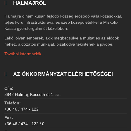
HALMAJRÓL
Halmajra dinamikusan fejlődő község erősödő vállalkozásokkal,
teljes körű infrastruktúrával és szép középületekkel a Miskolc-
Kassa gyorsforgalmi út közelében.
Lakói olyan emberek, akik megbecsülve a múltat és az elődök
nehéz, áldozatos munkáját, bizakodva tekintenek a jövőbe.
További információk...
AZ ÖNKORMÁNYZAT ELÉRHETŐSÉGEI
Cím:
3842 Halmaj, Kossuth út 1. sz.
Telefon:
+36 46 / 474 - 122
Fax:
+36 46 / 474 - 122 / 0