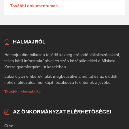
További dokumentumok...
HALMAJRÓL
Halmajra dinamikusan fejlődő község erősödő vállalkozásokkal,
teljes körű infrastruktúrával és szép középületekkel a Miskolc-
Kassa gyorsforgalmi út közelében.
Lakói olyan emberek, akik megbecsülve a múltat és az elődök
nehéz, áldozatos munkáját, bizakodva tekintenek a jövőbe.
További információk...
AZ ÖNKORMÁNYZAT ELÉRHETŐSÉGEI
Cím: