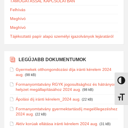
TÁMOGATÁSSAL KAPCSOLATBAN
Felhívás
Meghívó
Meghívó
Tájékoztató papír alapú személyi igazolványok lejáratáról
LEGÚJABB DOKUMENTUMOK
Gyermekek otthongondozási díja iránti kérelem 2024
aug.
(98 kB)
Nagy k
Formanyomtatvány RGYK jogosultsághoz és hátrányos
helyzet megállapításához 2024 aug.
(98 kB)
Betűmé
Ápolási díj iránti kérelem_2024 aug.
(22 kB)
Formanyomtatvány gyermektartásdíj megelőlegezéshez
2024 aug.
(22 kB)
Aktív korúak ellátása iránti kérelem 2024 aug.
(31 kB)