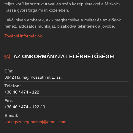
teljes körű infrastruktúrával és szép középületekkel a Miskolc-
Kassa gyorsforgalmi út közelében.
Lakói olyan emberek, akik megbecsülve a múltat és az elődök
nehéz, áldozatos munkáját, bizakodva tekintenek a jövőbe.
További információk...
AZ ÖNKORMÁNYZAT ELÉRHETŐSÉGEI
Cím:
3842 Halmaj, Kossuth út 1. sz.
Telefon:
+36 46 / 474 - 122
Fax:
+36 46 / 474 - 122 / 0
E-mail:
korjegyzoseg.halmaj@gmail.com