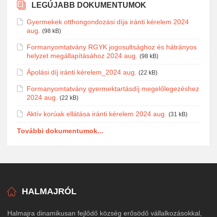
LEGÚJABB DOKUMENTUMOK
Gyermekek otthongondozási díja iránti kérelem 2024
aug.
(98 kB)
Formanyomtatvány RGYK jogosultsághoz és hátrányos
helyzet megállapításához 2024 aug.
(98 kB)
Ápolási díj iránti kérelem_2024 aug.
(22 kB)
Formanyomtatvány gyermektartásdíj megelőlegezéshez
2024 aug.
(22 kB)
Aktív korúak ellátása iránti kérelem 2024 aug.
(31 kB)
További dokumentumok...
HALMAJRÓL
Halmajra dinamikusan fejlődő község erősödő vállalkozásokkal,