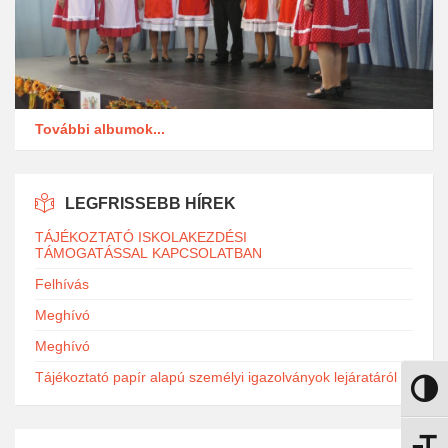
További albumok...
LEGFRISSEBB HÍREK
TÁJÉKOZTATÓ ISKOLAKEZDÉSI
TÁMOGATÁSSAL KAPCSOLATBAN
Felhívás
Meghívó
Meghívó
Tájékoztató papír alapú személyi igazolványok lejáratáról
Nagy k