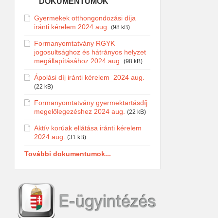
DOKUMENTUMOK
Gyermekek otthongondozási díja
iránti kérelem 2024 aug.
(98 kB)
Formanyomtatvány RGYK
jogosultsághoz és hátrányos helyzet
megállapításához 2024 aug.
(98 kB)
Ápolási díj iránti kérelem_2024 aug.
(22 kB)
Formanyomtatvány gyermektartásdíj
megelőlegezéshez 2024 aug.
(22 kB)
Aktív korúak ellátása iránti kérelem
2024 aug.
(31 kB)
További dokumentumok...