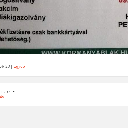
06-23 |
Egyéb
EJEGYZÉS
ató