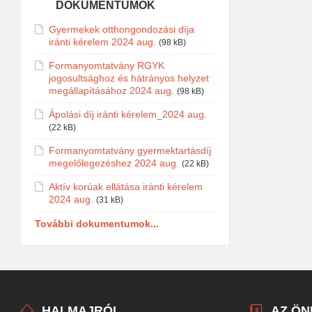
DOKUMENTUMOK
Gyermekek otthongondozási díja
iránti kérelem 2024 aug.
(98 kB)
Formanyomtatvány RGYK
jogosultsághoz és hátrányos helyzet
megállapításához 2024 aug.
(98 kB)
Ápolási díj iránti kérelem_2024 aug.
(22 kB)
Formanyomtatvány gyermektartásdíj
megelőlegezéshez 2024 aug.
(22 kB)
Aktív korúak ellátása iránti kérelem
2024 aug.
(31 kB)
További dokumentumok...
HALMAJRÓL
AZ Ö