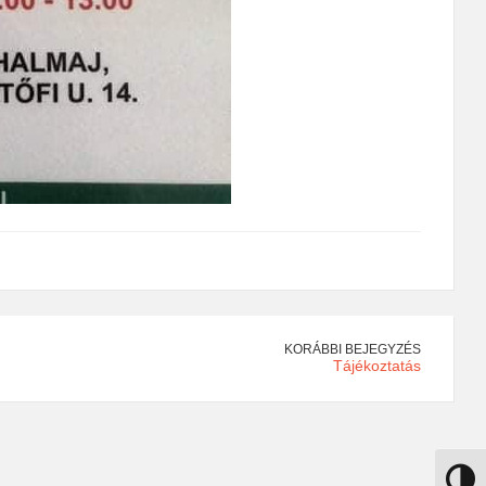
KORÁBBI BEJEGYZÉS
Tájékoztatás
Nagy k