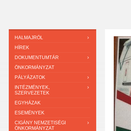
HALMAJRÓL
HÍREK
DOKUMENTUMTÁR
ÖNKORMÁNYZAT
PÁLYÁZATOK
INTÉZMÉNYEK,
SZERVEZETEK
EGYHÁZAK
ESEMÉNYEK
CIGÁNY NEMZETISÉGI
ÖNKORMÁNYZAT