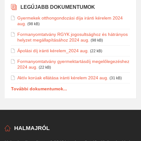
LEGÚJABB DOKUMENTUMOK
Gyermekek otthongondozási díja iránti kérelem 2024
aug.
(98 kB)
Formanyomtatvány RGYK jogosultsághoz és hátrányos
helyzet megállapításához 2024 aug.
(98 kB)
Ápolási díj iránti kérelem_2024 aug.
(22 kB)
Formanyomtatvány gyermektartásdíj megelőlegezéshez
2024 aug.
(22 kB)
Aktív korúak ellátása iránti kérelem 2024 aug.
(31 kB)
További dokumentumok...
HALMAJRÓL