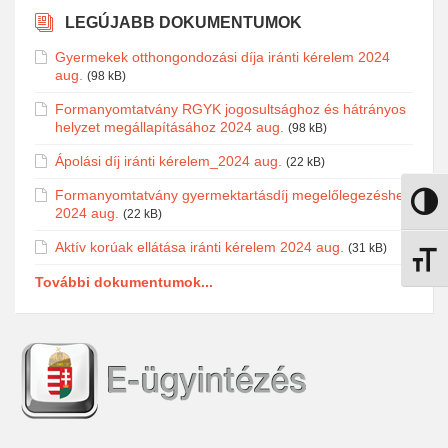
LEGÚJABB DOKUMENTUMOK
Gyermekek otthongondozási díja iránti kérelem 2024
aug.
(98 kB)
Formanyomtatvány RGYK jogosultsághoz és hátrányos
helyzet megállapításához 2024 aug.
(98 kB)
Ápolási díj iránti kérelem_2024 aug.
(22 kB)
Formanyomtatvány gyermektartásdíj megelőlegezéshez
Nagy k
2024 aug.
(22 kB)
Aktív korúak ellátása iránti kérelem 2024 aug.
(31 kB)
Betűmé
További dokumentumok...