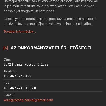
Halmajra dinamikusan fejlődő község erősödő vállalkozásokkal,
teljes körű infrastruktúrával és szép középületekkel a Miskolc-
Kassa gyorsforgalmi út közelében.
Lakói olyan emberek, akik megbecsülve a múltat és az elődök
nehéz, áldozatos munkáját, bizakodva tekintenek a jövőbe.
További információk...
AZ ÖNKORMÁNYZAT ELÉRHETŐSÉGEI
Cím:
3842 Halmaj, Kossuth út 1. sz.
Telefon:
+36 46 / 474 - 122
Fax:
+36 46 / 474 - 122 / 0
E-mail:
korjegyzoseg.halmaj@gmail.com