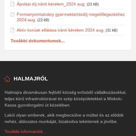
Ápolási díj iránti kérelem_2024 aug.
(22 kB)
Formanyomtatvány gyermektartásdíj megelőlegezéshez
2024 aug.
(22 kB)
Aktív korúak ellátása iránti kérelem 2024 aug.
(31 kB)
További dokumentumok...
HALMAJRÓL
Halmajra dinamikusan fejlődő község erősödő vállalkozásokkal,
teljes körű infrastruktúrával és szép középületekkel a Miskolc-
Kassa gyorsforgalmi út közelében.
Lakói olyan emberek, akik megbecsülve a múltat és az elődök
nehéz, áldozatos munkáját, bizakodva tekintenek a jövőbe.
További információk...