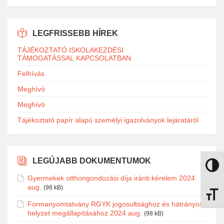
LEGFRISSEBB HÍREK
TÁJÉKOZTATÓ ISKOLAKEZDÉSI
TÁMOGATÁSSAL KAPCSOLATBAN
Felhívás
Meghívó
Meghívó
Tájékoztató papír alapú személyi igazolványok lejáratáról
LEGÚJABB DOKUMENTUMOK
Nagy k
Gyermekek otthongondozási díja iránti kérelem 2024
aug.
(98 kB)
Betűmé
Formanyomtatvány RGYK jogosultsághoz és hátrányos
helyzet megállapításához 2024 aug.
(98 kB)