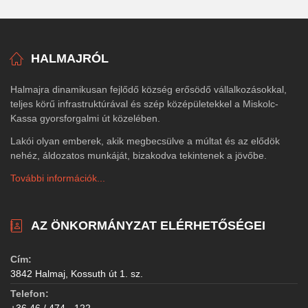
HALMAJRÓL
Halmajra dinamikusan fejlődő község erősödő vállalkozásokkal,
teljes körű infrastruktúrával és szép középületekkel a Miskolc-
Kassa gyorsforgalmi út közelében.
Lakói olyan emberek, akik megbecsülve a múltat és az elődök
nehéz, áldozatos munkáját, bizakodva tekintenek a jövőbe.
További információk...
AZ ÖNKORMÁNYZAT ELÉRHETŐSÉGEI
Cím:
3842 Halmaj, Kossuth út 1. sz.
Telefon:
+36 46 / 474 - 122