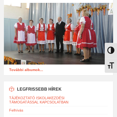
Nagy k
Betűmé
További albumok...
LEGFRISSEBB HÍREK
TÁJÉKOZTATÓ ISKOLAKEZDÉSI
TÁMOGATÁSSAL KAPCSOLATBAN
Felhívás