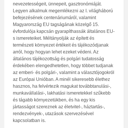
nevezetességeit, ünnepeit, gasztronómiáját.
Legyen alkalmuk megemlékezni az I. világháború
befejezésének centenáriumáról, valamint
Magyarország EU tagságának közelgő 15.
évfordulója kapcsán gyarapíthassák általános EU-
s ismereteiket. Méltányolják az épített és
természeti környezet értékeit és tájékozódjanak
arról, hogy hogyan lehet ezeket védeni. Az
általános tájékozottság és polgári tudatosság
érdekében elengedhetetlen, hogy többet tudjanak
az emberi- és polgári-, valamint a választójogokról
az Európai Unióban. A minél sikeresebb élethez
hasznos, ha felvértezik magukat továbbtanulási-,
munkavállalási-, lakhatási ismeretekkel szűkebb
és tágabb környezetükben, és ha egy kis
jártasságot szereznek az életvitel-, háztartás-,
rendezvények-, utazások szervezésével
kapcsolatban is.