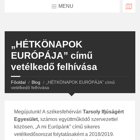
MENU
„HÉTKÖNAPOK
EURÓPÁJA” című
vetélkedő felhívása
Főoldal
Blog
„HÉTKÖNAPOK EURÓPÁJA” című
vetélkedő felhívása
Megújulunk! A székesfehérvári
Tarsoly Ifjúságért
Egyesület,
számos együttműködő szervezettel
közösen, „A mi Európánk” című sikeres
vetélkedősorozat folytatásaként a 2018/2019.