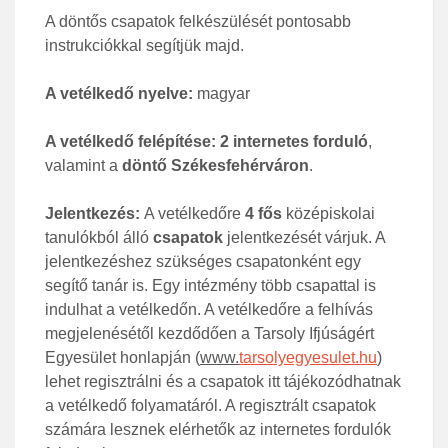
A döntős csapatok felkészülését pontosabb
instrukciókkal segítjük majd.
A vetélkedő nyelve:
magyar
A vetélkedő felépítése: 2 internetes forduló
,
valamint a
döntő
Székesfehérváron
.
Jelentkezés:
A vetélkedőre
4 fős
középiskolai
tanulókból álló
csapatok
jelentkezését várjuk. A
jelentkezéshez szükséges csapatonként egy
segítő tanár is. Egy intézmény több csapattal is
indulhat a vetélkedőn. A vetélkedőre a felhívás
megjelenésétől kezdődően a Tarsoly Ifjúságért
Egyesület honlapján (
www.
tarsolyegyesulet.hu
)
lehet regisztrálni és a csapatok itt tájékozódhatnak
a vetélkedő folyamatáról. A regisztrált csapatok
számára lesznek elérhetők az internetes fordulók