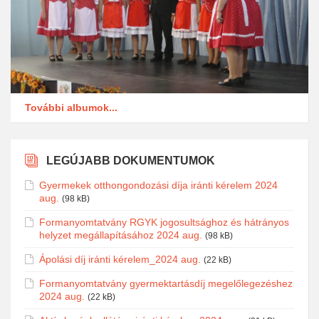
További albumok...
LEGÚJABB DOKUMENTUMOK
Gyermekek otthongondozási díja iránti kérelem 2024
aug.
(98 kB)
Formanyomtatvány RGYK jogosultsághoz és hátrányos
helyzet megállapításához 2024 aug.
(98 kB)
Ápolási díj iránti kérelem_2024 aug.
(22 kB)
Formanyomtatvány gyermektartásdíj megelőlegezéshez
2024 aug.
(22 kB)