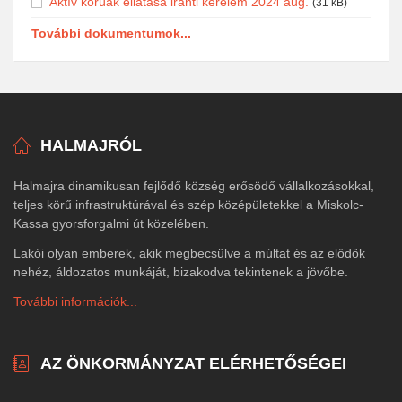
Aktív korúak ellátása iránti kérelem 2024 aug.
(31 kB)
További dokumentumok...
HALMAJRÓL
Halmajra dinamikusan fejlődő község erősödő vállalkozásokkal,
teljes körű infrastruktúrával és szép középületekkel a Miskolc-
Kassa gyorsforgalmi út közelében.
Lakói olyan emberek, akik megbecsülve a múltat és az elődök
nehéz, áldozatos munkáját, bizakodva tekintenek a jövőbe.
További információk...
AZ ÖNKORMÁNYZAT ELÉRHETŐSÉGEI