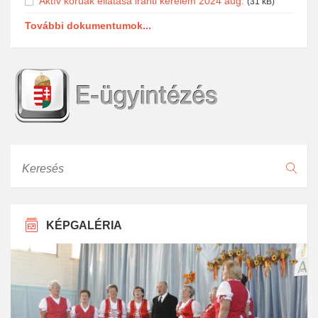
Aktív korúak ellátása iránti kérelem 2024 aug.
(31 kB)
További dokumentumok...
Keresés
KÉPGALÉRIA