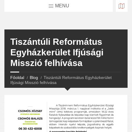
MENU
Tiszántúli Református
Egyházkerület Ifjúsági
Misszió felhívása
Főoldal
Blog
Tiszántúli Református Egyházkerület
Ifjúsági Misszió felhívása