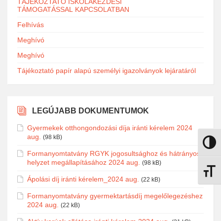
TÁJÉKOZTATÓ ISKOLAKEZDÉSI
TÁMOGATÁSSAL KAPCSOLATBAN
Felhívás
Meghívó
Meghívó
Tájékoztató papír alapú személyi igazolványok lejáratáról
LEGÚJABB DOKUMENTUMOK
Gyermekek otthongondozási díja iránti kérelem 2024
aug.
(98 kB)
Nagy k
Formanyomtatvány RGYK jogosultsághoz és hátrányos
helyzet megállapításához 2024 aug.
(98 kB)
Betűmé
Ápolási díj iránti kérelem_2024 aug.
(22 kB)
Formanyomtatvány gyermektartásdíj megelőlegezéshez
2024 aug.
(22 kB)