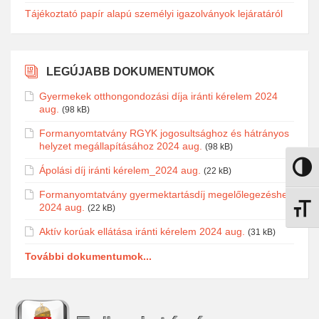
Tájékoztató papír alapú személyi igazolványok lejáratáról
LEGÚJABB DOKUMENTUMOK
Gyermekek otthongondozási díja iránti kérelem 2024
aug.
(98 kB)
Formanyomtatvány RGYK jogosultsághoz és hátrányos
helyzet megállapításához 2024 aug.
(98 kB)
Ápolási díj iránti kérelem_2024 aug.
Nagy k
(22 kB)
Formanyomtatvány gyermektartásdíj megelőlegezéshez
2024 aug.
(22 kB)
Betűmé
Aktív korúak ellátása iránti kérelem 2024 aug.
(31 kB)
További dokumentumok...