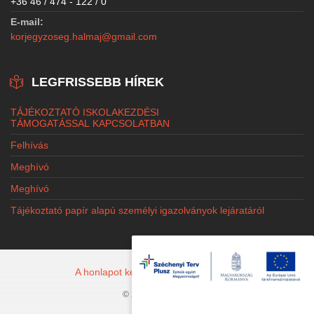
+36 46 / 474 - 122 / 0
E-mail:
korjegyzoseg.halmaj@gmail.com
LEGFRISSEBB HÍREK
TÁJÉKOZTATÓ ISKOLAKEZDÉSI
TÁMOGATÁSSAL KAPCSOLATBAN
Felhívás
Meghívó
Meghívó
Tájékoztató papír alapú személyi igazolványok lejáratáról
A honlapot készítette: Jacobi Marketing
© 2026 Halmaj.hu