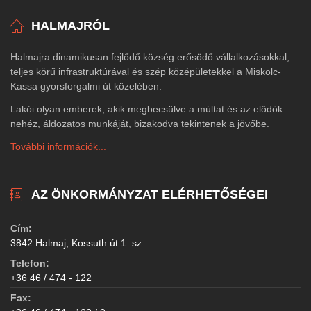
HALMAJRÓL
Halmajra dinamikusan fejlődő község erősödő vállalkozásokkal,
teljes körű infrastruktúrával és szép középületekkel a Miskolc-
Kassa gyorsforgalmi út közelében.
Lakói olyan emberek, akik megbecsülve a múltat és az elődök
nehéz, áldozatos munkáját, bizakodva tekintenek a jövőbe.
További információk...
AZ ÖNKORMÁNYZAT ELÉRHETŐSÉGEI
Cím:
3842 Halmaj, Kossuth út 1. sz.
Telefon:
+36 46 / 474 - 122
Fax: