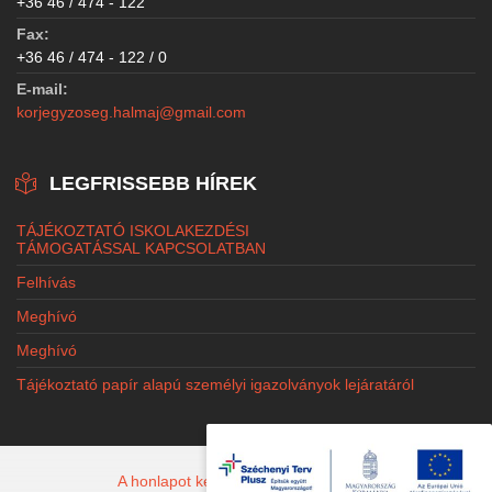
+36 46 / 474 - 122
Fax:
+36 46 / 474 - 122 / 0
E-mail:
korjegyzoseg.halmaj@gmail.com
LEGFRISSEBB HÍREK
TÁJÉKOZTATÓ ISKOLAKEZDÉSI
TÁMOGATÁSSAL KAPCSOLATBAN
Felhívás
Meghívó
Meghívó
Tájékoztató papír alapú személyi igazolványok lejáratáról
A honlapot készítette: Jacobi Marketing