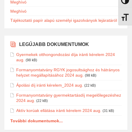
Nagy k
Meghívó
Meghívó
Betűmé
Tájékoztató papír alapú személyi igazolványok lejáratáról
LEGÚJABB DOKUMENTUMOK
Gyermekek otthongondozási díja iránti kérelem 2024
aug.
(98 kB)
Formanyomtatvány RGYK jogosultsághoz és hátrányos
helyzet megállapításához 2024 aug.
(98 kB)
Ápolási díj iránti kérelem_2024 aug.
(22 kB)
Formanyomtatvány gyermektartásdíj megelőlegezéshez
2024 aug.
(22 kB)
Aktív korúak ellátása iránti kérelem 2024 aug.
(31 kB)
További dokumentumok...