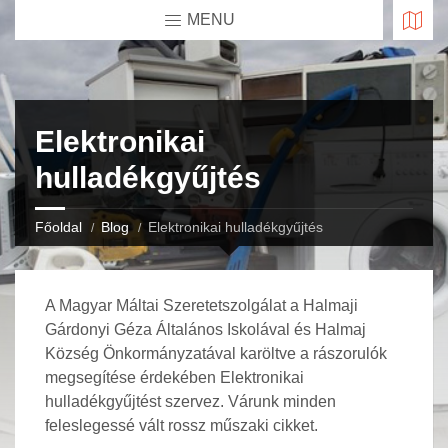
MENU
Elektronikai
hulladékgyűjtés
Főoldal
Blog
Elektronikai hulladékgyűjtés
A Magyar Máltai Szeretetszolgálat a Halmaji
Gárdonyi Géza Általános Iskolával és Halmaj
Község Önkormányzatával karöltve a rászorulók
megsegítése érdekében Elektronikai
hulladékgyűjtést szervez. Várunk minden
feleslegessé vált rossz műszaki cikket.