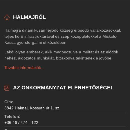
HALMAJRÓL
Halmajra dinamikusan fejlődő község erősödő vállalkozásokkal,
teljes körű infrastruktúrával és szép középületekkel a Miskolc-
Kassa gyorsforgalmi út közelében.
Lakói olyan emberek, akik megbecsülve a múltat és az elődök
nehéz, áldozatos munkáját, bizakodva tekintenek a jövőbe.
További információk...
AZ ÖNKORMÁNYZAT ELÉRHETŐSÉGEI
Cím:
3842 Halmaj, Kossuth út 1. sz.
Telefon:
+36 46 / 474 - 122