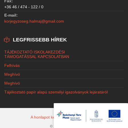
Fax:
+36 46 / 474 - 122 / 0
E-mail:
korjegyzoseg.halmaj@gmail.com
LEGFRISSEBB HÍREK
TÁJÉKOZTATÓ ISKOLAKEZDÉSI
TÁMOGATÁSSAL KAPCSOLATBAN
Felhívás
Meghívó
Meghívó
Tájékoztató papír alapú személyi igazolványok lejáratáról
A honlapot készítette: Jacobi Marketing
© 2026 Halmaj.hu