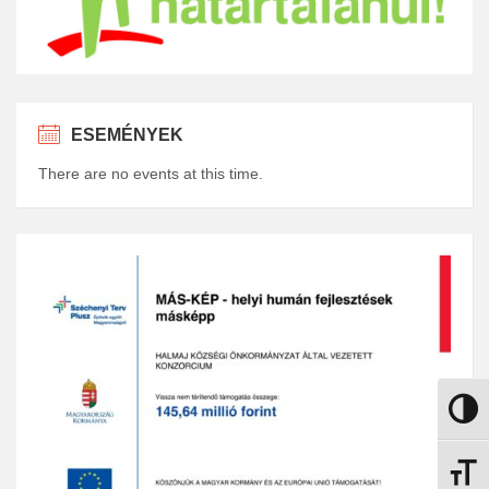
ESEMÉNYEK
There are no events at this time.
Nagy k
Betűmé