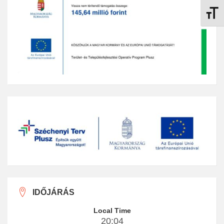
Betűmé
IDŐJÁRÁS
Local Time
20:04