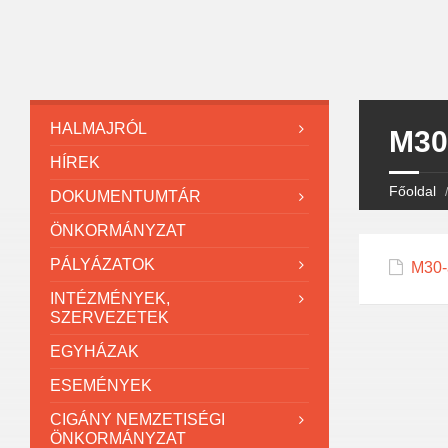
HALMAJRÓL
M30
HÍREK
Főoldal
DOKUMENTUMTÁR
ÖNKORMÁNYZAT
PÁLYÁZATOK
M30-
INTÉZMÉNYEK,
SZERVEZETEK
EGYHÁZAK
ESEMÉNYEK
CIGÁNY NEMZETISÉGI
ÖNKORMÁNYZAT