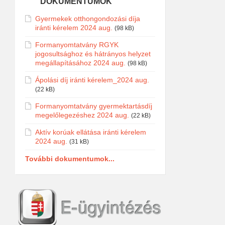
DOKUMENTUMOK
Gyermekek otthongondozási díja
iránti kérelem 2024 aug.
(98 kB)
Formanyomtatvány RGYK
jogosultsághoz és hátrányos helyzet
megállapításához 2024 aug.
(98 kB)
Ápolási díj iránti kérelem_2024 aug.
(22 kB)
Formanyomtatvány gyermektartásdíj
megelőlegezéshez 2024 aug.
(22 kB)
Aktív korúak ellátása iránti kérelem
2024 aug.
(31 kB)
További dokumentumok...