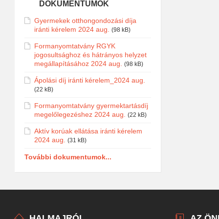
DOKUMENTUMOK
Gyermekek otthongondozási díja
iránti kérelem 2024 aug.
(98 kB)
Formanyomtatvány RGYK
jogosultsághoz és hátrányos helyzet
megállapításához 2024 aug.
(98 kB)
Ápolási díj iránti kérelem_2024 aug.
(22 kB)
Formanyomtatvány gyermektartásdíj
megelőlegezéshez 2024 aug.
(22 kB)
Aktív korúak ellátása iránti kérelem
2024 aug.
(31 kB)
További dokumentumok...
HALMAJRÓL
AZ Ö