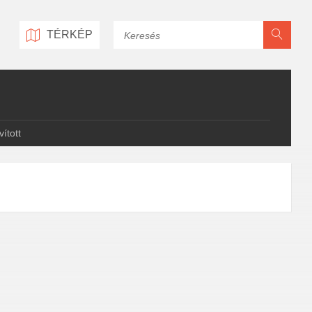
Keresés
TÉRKÉP
ított