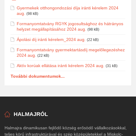
Gyermekek otthongondozási díja iránti kérelem 2024
aug.
(98 kB)
Formanyomtatvány RGYK jogosultsághoz és hátrányos
helyzet megállapításához 2024 aug.
(98 kB)
Ápolási díj iránti kérelem_2024 aug.
(22 kB)
Formanyomtatvány gyermektartásdíj megelőlegezéshez
2024 aug.
(22 kB)
Aktív korúak ellátása iránti kérelem 2024 aug.
(31 kB)
További dokumentumok...
HALMAJRÓL
Halmajra dinamikusan fejlődő község erősödő vállalkozásokkal,
teljes körű infrastruktúrával és szép középületekkel a Miskolc-