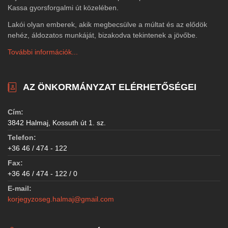
Kassa gyorsforgalmi út közelében.
Lakói olyan emberek, akik megbecsülve a múltat és az elődök
nehéz, áldozatos munkáját, bizakodva tekintenek a jövőbe.
További információk...
AZ ÖNKORMÁNYZAT ELÉRHETŐSÉGEI
Cím:
3842 Halmaj, Kossuth út 1. sz.
Telefon:
+36 46 / 474 - 122
Fax:
+36 46 / 474 - 122 / 0
E-mail:
korjegyzoseg.halmaj@gmail.com