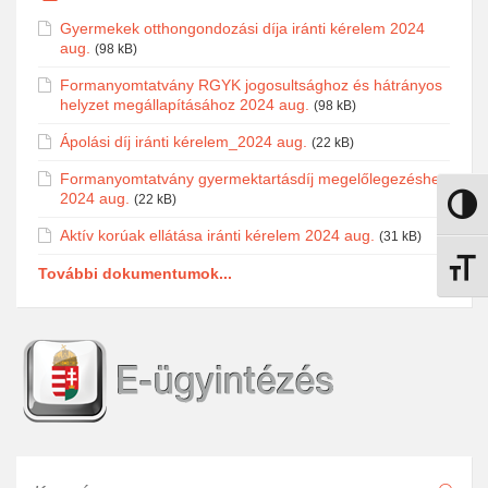
Gyermekek otthongondozási díja iránti kérelem 2024
aug.
(98 kB)
Formanyomtatvány RGYK jogosultsághoz és hátrányos
helyzet megállapításához 2024 aug.
(98 kB)
Ápolási díj iránti kérelem_2024 aug.
(22 kB)
Formanyomtatvány gyermektartásdíj megelőlegezéshez
2024 aug.
(22 kB)
Nagy k
Aktív korúak ellátása iránti kérelem 2024 aug.
(31 kB)
Betűmé
További dokumentumok...
Keresés