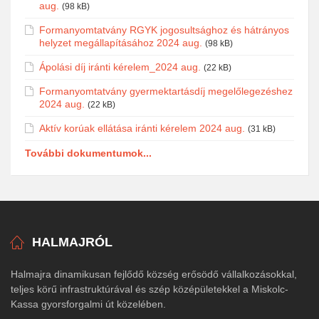
aug.
(98 kB)
Formanyomtatvány RGYK jogosultsághoz és hátrányos
helyzet megállapításához 2024 aug.
(98 kB)
Ápolási díj iránti kérelem_2024 aug.
(22 kB)
Formanyomtatvány gyermektartásdíj megelőlegezéshez
2024 aug.
(22 kB)
Aktív korúak ellátása iránti kérelem 2024 aug.
(31 kB)
További dokumentumok...
HALMAJRÓL
Halmajra dinamikusan fejlődő község erősödő vállalkozásokkal,
teljes körű infrastruktúrával és szép középületekkel a Miskolc-
Kassa gyorsforgalmi út közelében.