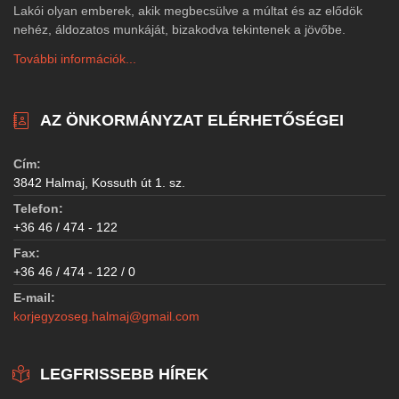
Lakói olyan emberek, akik megbecsülve a múltat és az elődök
nehéz, áldozatos munkáját, bizakodva tekintenek a jövőbe.
További információk...
AZ ÖNKORMÁNYZAT ELÉRHETŐSÉGEI
Cím:
3842 Halmaj, Kossuth út 1. sz.
Telefon:
+36 46 / 474 - 122
Fax:
+36 46 / 474 - 122 / 0
E-mail:
korjegyzoseg.halmaj@gmail.com
LEGFRISSEBB HÍREK