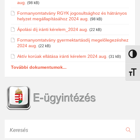
aug.
(98 kB)
Formanyomtatvány RGYK jogosultsághoz és hátrányos
helyzet megállapításához 2024 aug.
(98 kB)
Ápolási díj iránti kérelem_2024 aug.
(22 kB)
Formanyomtatvány gyermektartásdíj megelőlegezéshez
2024 aug.
(22 kB)
Nagy k
Aktív korúak ellátása iránti kérelem 2024 aug.
(31 kB)
További dokumentumok...
Betűmé
Keresés