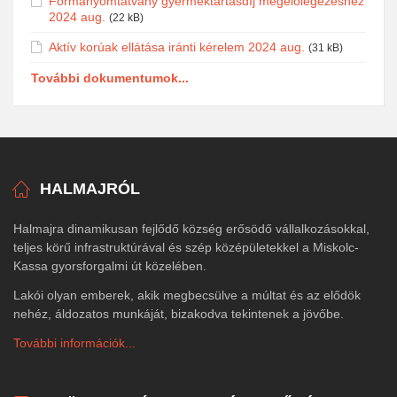
Formanyomtatvány gyermektartásdíj megelőlegezéshez
2024 aug.
(22 kB)
Aktív korúak ellátása iránti kérelem 2024 aug.
(31 kB)
További dokumentumok...
HALMAJRÓL
Halmajra dinamikusan fejlődő község erősödő vállalkozásokkal,
teljes körű infrastruktúrával és szép középületekkel a Miskolc-
Kassa gyorsforgalmi út közelében.
Lakói olyan emberek, akik megbecsülve a múltat és az elődök
nehéz, áldozatos munkáját, bizakodva tekintenek a jövőbe.
További információk...