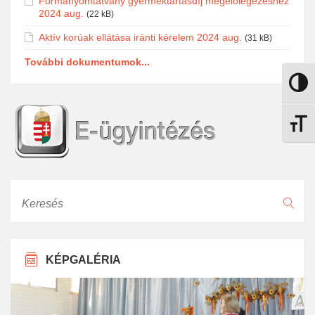
Formanyomtatvány gyermektartásdíj megelőlegezéshez
2024 aug.
(22 kB)
Aktív korúak ellátása iránti kérelem 2024 aug.
(31 kB)
További dokumentumok...
Nagy k
Betűmé
Keresés
KÉPGALÉRIA