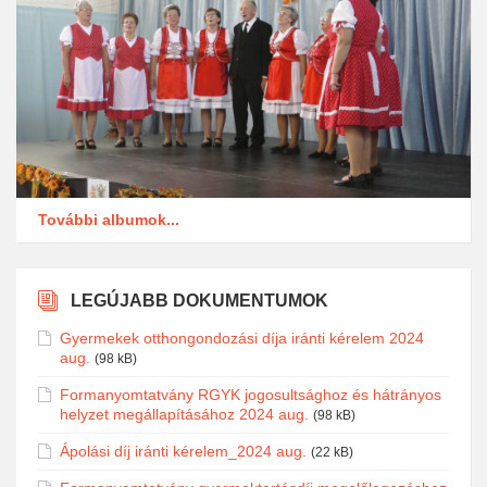
További albumok...
LEGÚJABB DOKUMENTUMOK
Gyermekek otthongondozási díja iránti kérelem 2024
aug.
(98 kB)
Formanyomtatvány RGYK jogosultsághoz és hátrányos
helyzet megállapításához 2024 aug.
(98 kB)
Ápolási díj iránti kérelem_2024 aug.
(22 kB)