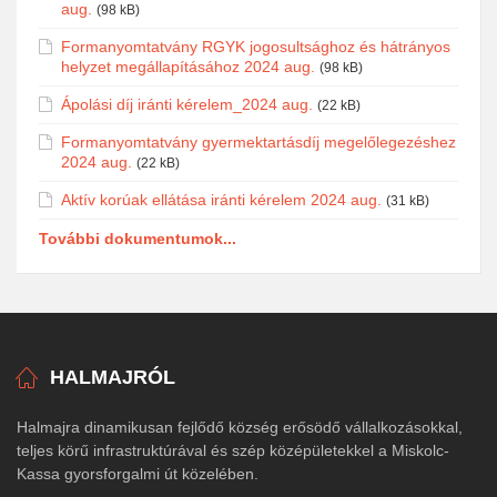
aug.
(98 kB)
Formanyomtatvány RGYK jogosultsághoz és hátrányos
helyzet megállapításához 2024 aug.
(98 kB)
Ápolási díj iránti kérelem_2024 aug.
(22 kB)
Formanyomtatvány gyermektartásdíj megelőlegezéshez
2024 aug.
(22 kB)
Aktív korúak ellátása iránti kérelem 2024 aug.
(31 kB)
További dokumentumok...
HALMAJRÓL
Halmajra dinamikusan fejlődő község erősödő vállalkozásokkal,
teljes körű infrastruktúrával és szép középületekkel a Miskolc-
Kassa gyorsforgalmi út közelében.