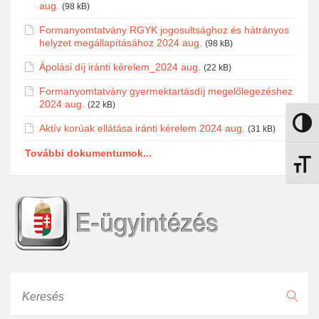
aug.
(98 kB)
Formanyomtatvány RGYK jogosultsághoz és hátrányos
helyzet megállapításához 2024 aug.
(98 kB)
Ápolási díj iránti kérelem_2024 aug.
(22 kB)
Formanyomtatvány gyermektartásdíj megelőlegezéshez
2024 aug.
(22 kB)
Nagy k
Aktív korúak ellátása iránti kérelem 2024 aug.
(31 kB)
További dokumentumok...
Betűmé
Keresés