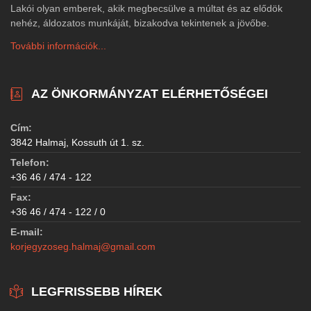
Lakói olyan emberek, akik megbecsülve a múltat és az elődök
nehéz, áldozatos munkáját, bizakodva tekintenek a jövőbe.
További információk...
AZ ÖNKORMÁNYZAT ELÉRHETŐSÉGEI
Cím:
3842 Halmaj, Kossuth út 1. sz.
Telefon:
+36 46 / 474 - 122
Fax:
+36 46 / 474 - 122 / 0
E-mail:
korjegyzoseg.halmaj@gmail.com
LEGFRISSEBB HÍREK