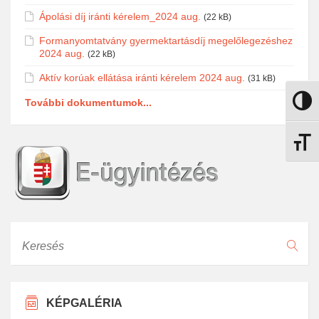
Ápolási díj iránti kérelem_2024 aug.
(22 kB)
Formanyomtatvány gyermektartásdíj megelőlegezéshez
2024 aug.
(22 kB)
Aktív korúak ellátása iránti kérelem 2024 aug.
(31 kB)
További dokumentumok...
Nagy k
Betűmé
Keresés
KÉPGALÉRIA