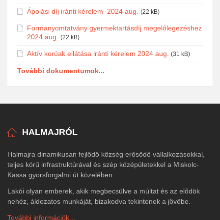
Ápolási díj iránti kérelem_2024 aug.
(22 kB)
Formanyomtatvány gyermektartásdíj megelőlegezéshez
2024 aug.
(22 kB)
Aktív korúak ellátása iránti kérelem 2024 aug.
(31 kB)
További dokumentumok...
HALMAJRÓL
Halmajra dinamikusan fejlődő község erősödő vállalkozásokkal,
teljes körű infrastruktúrával és szép középületekkel a Miskolc-
Kassa gyorsforgalmi út közelében.
Lakói olyan emberek, akik megbecsülve a múltat és az elődök
nehéz, áldozatos munkáját, bizakodva tekintenek a jövőbe.
További információk...