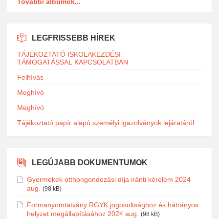
További albumok...
LEGFRISSEBB HÍREK
TÁJÉKOZTATÓ ISKOLAKEZDÉSI
TÁMOGATÁSSAL KAPCSOLATBAN
Felhívás
Meghívó
Meghívó
Tájékoztató papír alapú személyi igazolványok lejáratáról
LEGÚJABB DOKUMENTUMOK
Gyermekek otthongondozási díja iránti kérelem 2024
aug.
(98 kB)
Formanyomtatvány RGYK jogosultsághoz és hátrányos
helyzet megállapításához 2024 aug.
(98 kB)