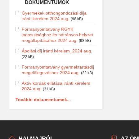
DOKUMENTUMOK
Gyermekek otthongondozási díja
iránti kérelem 2024 aug.
(98 kB)
Formanyomtatvány RGYK
jogosultsághoz és hátrányos helyzet
megállapításához 2024 aug.
(98 kB)
Ápolási díj iránti kérelem_2024 aug.
(22 kB)
Formanyomtatvány gyermektartásdíj
megelőlegezéshez 2024 aug.
(22 kB)
Aktív korúak ellátása iránti kérelem
2024 aug.
(31 kB)
További dokumentumok...
HALMAJRÓL
AZ Ö