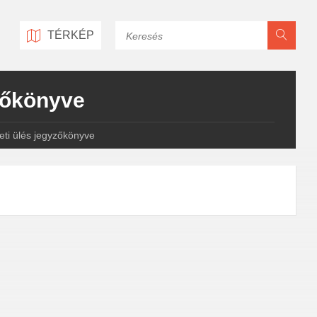
Keresés
TÉRKÉP
yzőkönyve
leti ülés jegyzőkönyve