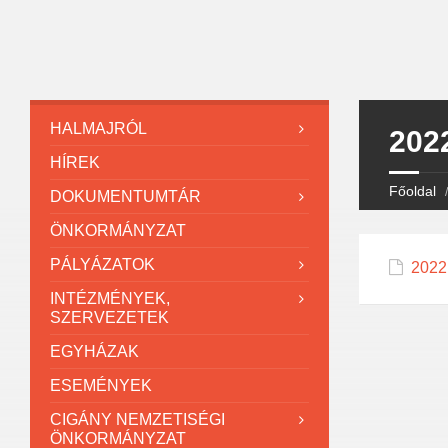
HALMAJRÓL
2022
HÍREK
Főoldal
DOKUMENTUMTÁR
ÖNKORMÁNYZAT
PÁLYÁZATOK
2022.
INTÉZMÉNYEK,
SZERVEZETEK
EGYHÁZAK
ESEMÉNYEK
CIGÁNY NEMZETISÉGI
ÖNKORMÁNYZAT