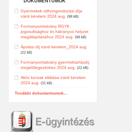
DOKUMENTUMOK
Gyermekek otthongondozási díja
iránti kérelem 2024 aug.
(98 kB)
Formanyomtatvány RGYK
jogosultsághoz és hátrányos helyzet
megállapításához 2024 aug.
(98 kB)
Ápolási díj iránti kérelem_2024 aug.
(22 kB)
Formanyomtatvány gyermektartásdíj
megelőlegezéshez 2024 aug.
(22 kB)
Aktív korúak ellátása iránti kérelem
2024 aug.
(31 kB)
További dokumentumok...