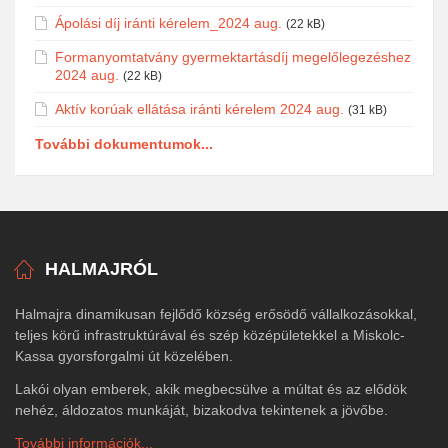
Ápolási díj iránti kérelem_2024 aug.
(22 kB)
Formanyomtatvány gyermektartásdíj megelőlegezéshez
2024 aug.
(22 kB)
Aktív korúak ellátása iránti kérelem 2024 aug.
(31 kB)
További dokumentumok...
HALMAJRÓL
Halmajra dinamikusan fejlődő község erősödő vállalkozásokkal,
teljes körű infrastruktúrával és szép középületekkel a Miskolc-
Kassa gyorsforgalmi út közelében.
Lakói olyan emberek, akik megbecsülve a múltat és az elődök
nehéz, áldozatos munkáját, bizakodva tekintenek a jövőbe.
További információk...