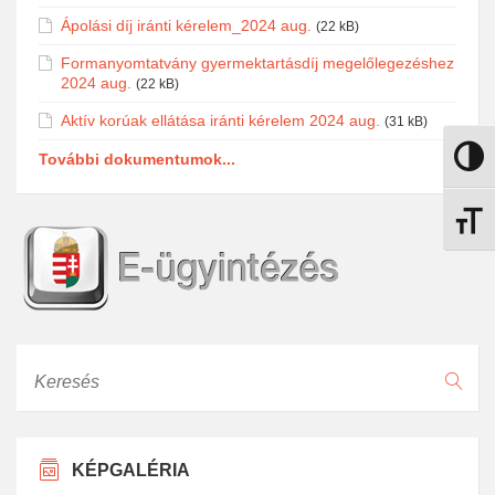
Ápolási díj iránti kérelem_2024 aug.
(22 kB)
Formanyomtatvány gyermektartásdíj megelőlegezéshez
2024 aug.
(22 kB)
Aktív korúak ellátása iránti kérelem 2024 aug.
(31 kB)
További dokumentumok...
Nagy k
Betűmé
Keresés
KÉPGALÉRIA