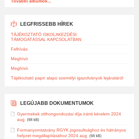
További albumok...
LEGFRISSEBB HÍREK
TÁJÉKOZTATÓ ISKOLAKEZDÉSI
TÁMOGATÁSSAL KAPCSOLATBAN
Felhívás
Meghívó
Meghívó
Tájékoztató papír alapú személyi igazolványok lejáratáról
LEGÚJABB DOKUMENTUMOK
Gyermekek otthongondozási díja iránti kérelem 2024
aug.
(98 kB)
Formanyomtatvány RGYK jogosultsághoz és hátrányos
helyzet megállapításához 2024 aug.
(98 kB)