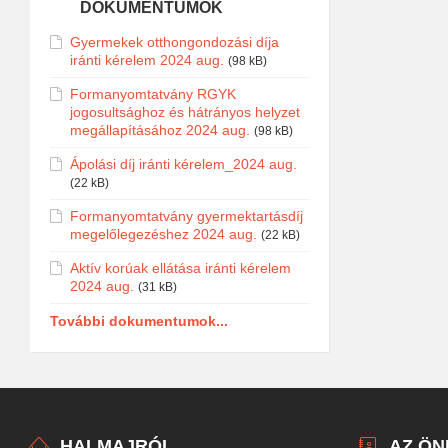
DOKUMENTUMOK
Gyermekek otthongondozási díja
iránti kérelem 2024 aug.
(98 kB)
Formanyomtatvány RGYK
jogosultsághoz és hátrányos helyzet
megállapításához 2024 aug.
(98 kB)
Ápolási díj iránti kérelem_2024 aug.
(22 kB)
Formanyomtatvány gyermektartásdíj
megelőlegezéshez 2024 aug.
(22 kB)
Aktív korúak ellátása iránti kérelem
2024 aug.
(31 kB)
További dokumentumok...
HALMAJRÓL
AZ Ö