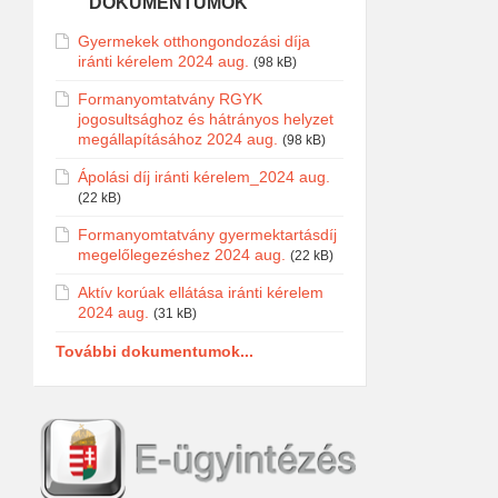
DOKUMENTUMOK
Gyermekek otthongondozási díja
iránti kérelem 2024 aug.
(98 kB)
Formanyomtatvány RGYK
jogosultsághoz és hátrányos helyzet
megállapításához 2024 aug.
(98 kB)
Ápolási díj iránti kérelem_2024 aug.
(22 kB)
Formanyomtatvány gyermektartásdíj
megelőlegezéshez 2024 aug.
(22 kB)
Aktív korúak ellátása iránti kérelem
2024 aug.
(31 kB)
További dokumentumok...