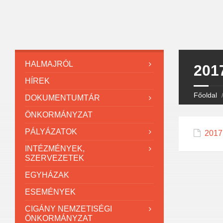
HALMAJRÓL
2017
HÍREK
Főoldal
DOKUMENTUMTÁR
ÖNKORMÁNYZAT
PÁLYÁZATOK
2017.
INTÉZMÉNYEK,
SZERVEZETEK
EGYHÁZAK
ESEMÉNYEK
CIGÁNY NEMZETISÉGI
ÖNKORMÁNYZAT