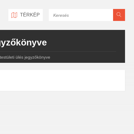
Keresés
TÉRKÉP
jegyzőkönyve
testületi ülés jegyzőkönyve