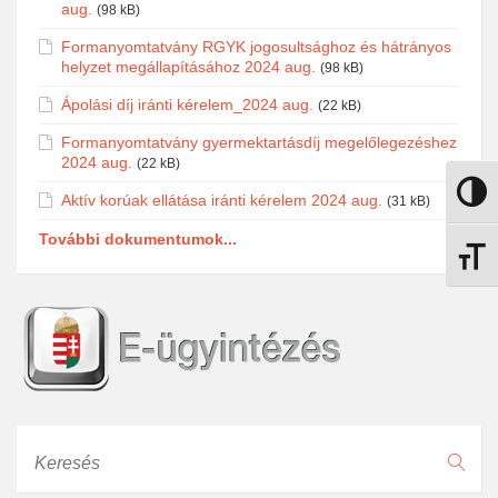
aug.
(98 kB)
Formanyomtatvány RGYK jogosultsághoz és hátrányos
helyzet megállapításához 2024 aug.
(98 kB)
Ápolási díj iránti kérelem_2024 aug.
(22 kB)
Formanyomtatvány gyermektartásdíj megelőlegezéshez
2024 aug.
(22 kB)
Nagy k
Aktív korúak ellátása iránti kérelem 2024 aug.
(31 kB)
További dokumentumok...
Betűmé
Keresés