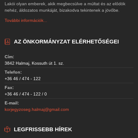
Lakói olyan emberek, akik megbecsülve a múltat és az elődök
nehéz, áldozatos munkáját, bizakodva tekintenek a jövőbe.
További információk...
AZ ÖNKORMÁNYZAT ELÉRHETŐSÉGEI
Cím:
3842 Halmaj, Kossuth út 1. sz.
Telefon:
+36 46 / 474 - 122
Fax:
+36 46 / 474 - 122 / 0
E-mail:
korjegyzoseg.halmaj@gmail.com
LEGFRISSEBB HÍREK