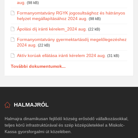
aug.
(98 kB)
Formanyomtatvány RGYK jogosultsághoz és hátrányos
helyzet megállapításához 2024 aug.
(98 kB)
Ápolási díj iránti kérelem_2024 aug.
(22 kB)
Formanyomtatvány gyermektartásdíj megelőlegezéshez
2024 aug.
(22 kB)
Aktív korúak ellátása iránti kérelem 2024 aug.
(31 kB)
További dokumentumok...
HALMAJRÓL
Halmajra dinamikusan fejlődő község erősödő vállalkozásokkal,
teljes körű infrastruktúrával és szép középületekkel a Miskolc-
Kassa gyorsforgalmi út közelében.