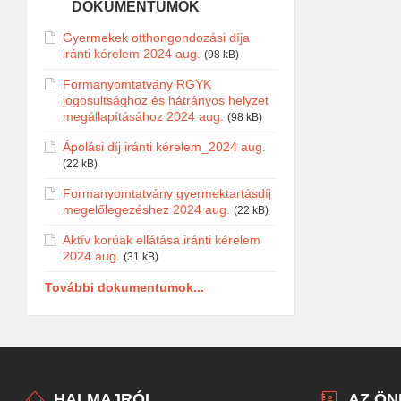
DOKUMENTUMOK
Gyermekek otthongondozási díja
iránti kérelem 2024 aug.
(98 kB)
Formanyomtatvány RGYK
jogosultsághoz és hátrányos helyzet
megállapításához 2024 aug.
(98 kB)
Ápolási díj iránti kérelem_2024 aug.
(22 kB)
Formanyomtatvány gyermektartásdíj
megelőlegezéshez 2024 aug.
(22 kB)
Aktív korúak ellátása iránti kérelem
2024 aug.
(31 kB)
További dokumentumok...
HALMAJRÓL
AZ Ö