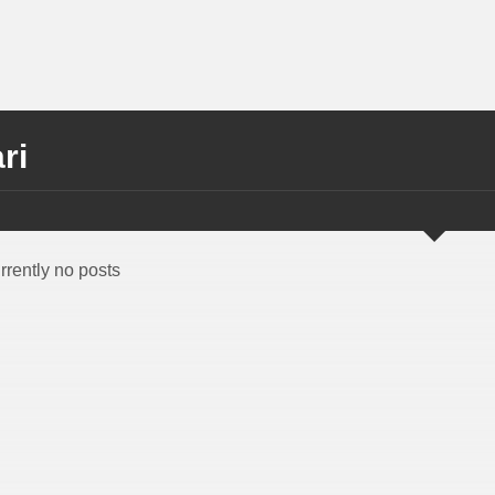
ri
rrently no posts