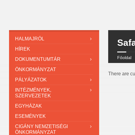
HALMAJRÓL
Safa
HÍREK
Főoldal
DOKUMENTUMTÁR
ÖNKORMÁNYZAT
There are cu
PÁLYÁZATOK
INTÉZMÉNYEK,
SZERVEZETEK
EGYHÁZAK
ESEMÉNYEK
CIGÁNY NEMZETISÉGI
ÖNKORMÁNYZAT