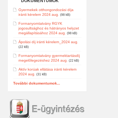
DOKUMENTUMOK
Gyermekek otthongondozási díja
iránti kérelem 2024 aug.
(98 kB)
Formanyomtatvány RGYK
jogosultsághoz és hátrányos helyzet
megállapításához 2024 aug.
(98 kB)
Ápolási díj iránti kérelem_2024 aug.
(22 kB)
Formanyomtatvány gyermektartásdíj
megelőlegezéshez 2024 aug.
(22 kB)
Aktív korúak ellátása iránti kérelem
2024 aug.
(31 kB)
További dokumentumok...