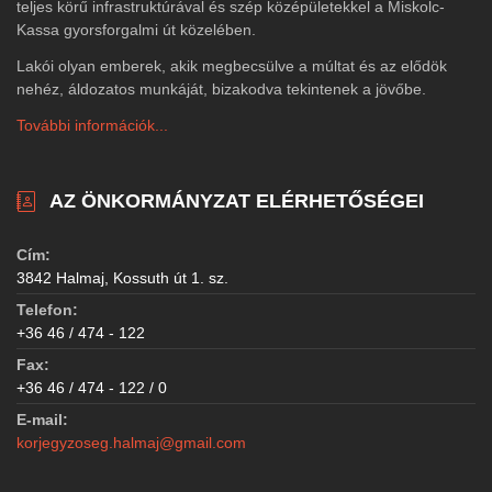
teljes körű infrastruktúrával és szép középületekkel a Miskolc-
Kassa gyorsforgalmi út közelében.
Lakói olyan emberek, akik megbecsülve a múltat és az elődök
nehéz, áldozatos munkáját, bizakodva tekintenek a jövőbe.
További információk...
AZ ÖNKORMÁNYZAT ELÉRHETŐSÉGEI
Cím:
3842 Halmaj, Kossuth út 1. sz.
Telefon:
+36 46 / 474 - 122
Fax:
+36 46 / 474 - 122 / 0
E-mail:
korjegyzoseg.halmaj@gmail.com