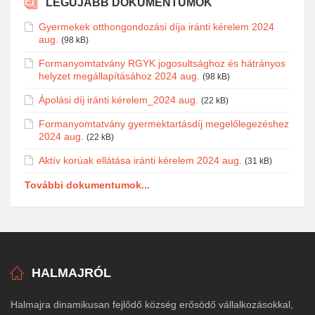
LEGÚJABB DOKUMENTUMOK
Gyermekek otthongondozási díja iránti kérelem 2024
aug.
(98 kB)
Formanyomtatvány RGYK jogosultsághoz és hátrányos
helyzet megállapításához 2024 aug.
(98 kB)
Ápolási díj iránti kérelem_2024 aug.
(22 kB)
Formanyomtatvány gyermektartásdíj megelőlegezéshez
2024 aug.
(22 kB)
Aktív korúak ellátása iránti kérelem 2024 aug.
(31 kB)
További dokumentumok...
HALMAJRÓL
Halmajra dinamikusan fejlődő község erősödő vállalkozásokkal,