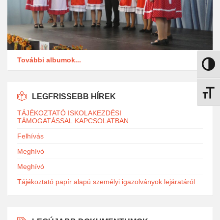
További albumok...
Nagy k
Betűmé
LEGFRISSEBB HÍREK
TÁJÉKOZTATÓ ISKOLAKEZDÉSI
TÁMOGATÁSSAL KAPCSOLATBAN
Felhívás
Meghívó
Meghívó
Tájékoztató papír alapú személyi igazolványok lejáratáról