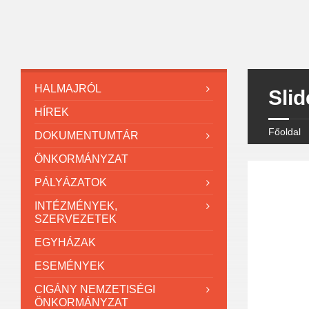
HALMAJRÓL
Slid
HÍREK
Főoldal
DOKUMENTUMTÁR
ÖNKORMÁNYZAT
PÁLYÁZATOK
INTÉZMÉNYEK,
SZERVEZETEK
EGYHÁZAK
ESEMÉNYEK
CIGÁNY NEMZETISÉGI
ÖNKORMÁNYZAT