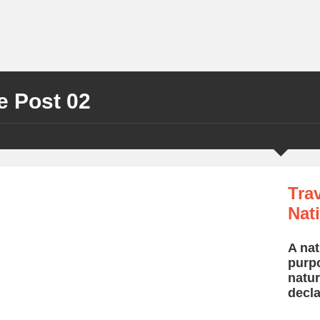
e Post 02
Tra
Nat
A nat
purpo
natur
decla