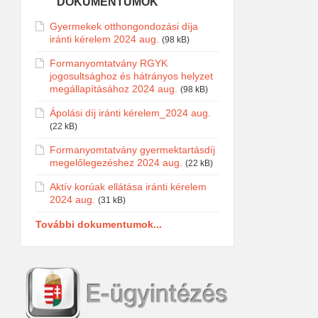
DOKUMENTUMOK
Gyermekek otthongondozási díja
iránti kérelem 2024 aug.
(98 kB)
Formanyomtatvány RGYK
jogosultsághoz és hátrányos helyzet
megállapításához 2024 aug.
(98 kB)
Ápolási díj iránti kérelem_2024 aug.
(22 kB)
Formanyomtatvány gyermektartásdíj
megelőlegezéshez 2024 aug.
(22 kB)
Aktív korúak ellátása iránti kérelem
2024 aug.
(31 kB)
További dokumentumok...