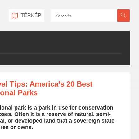
Keresés
TÉRKÉP
vel Tips: America’s 20 Best
ional Parks
ional park is a park in use for conservation
ses. Often it is a reserve of natural, semi-
al, or developed land that a sovereign state
res or owns.