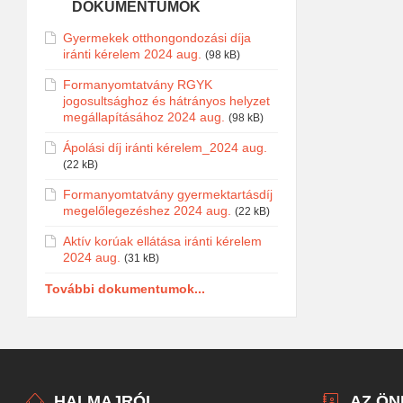
DOKUMENTUMOK
Gyermekek otthongondozási díja
iránti kérelem 2024 aug.
(98 kB)
Formanyomtatvány RGYK
jogosultsághoz és hátrányos helyzet
megállapításához 2024 aug.
(98 kB)
Ápolási díj iránti kérelem_2024 aug.
(22 kB)
Formanyomtatvány gyermektartásdíj
megelőlegezéshez 2024 aug.
(22 kB)
Aktív korúak ellátása iránti kérelem
2024 aug.
(31 kB)
További dokumentumok...
HALMAJRÓL
AZ Ö