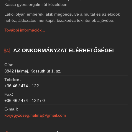
Kassa gyorsforgalmi út közelében.
Lakói olyan emberek, akik megbecsülve a múltat és az elődök
nehéz, áldozatos munkáját, bizakodva tekintenek a jövőbe.
További információk...
AZ ÖNKORMÁNYZAT ELÉRHETŐSÉGEI
Cím:
3842 Halmaj, Kossuth út 1. sz.
Telefon:
+36 46 / 474 - 122
Fax:
+36 46 / 474 - 122 / 0
E-mail:
korjegyzoseg.halmaj@gmail.com