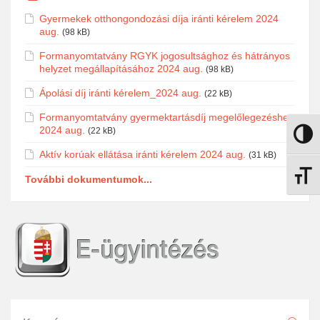
Gyermekek otthongondozási díja iránti kérelem 2024
aug.
(98 kB)
Formanyomtatvány RGYK jogosultsághoz és hátrányos
helyzet megállapításához 2024 aug.
(98 kB)
Ápolási díj iránti kérelem_2024 aug.
(22 kB)
Formanyomtatvány gyermektartásdíj megelőlegezéshez
2024 aug.
(22 kB)
Nagy k
Aktív korúak ellátása iránti kérelem 2024 aug.
(31 kB)
Betűmé
További dokumentumok...
Keresés