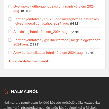
Gyermekek otthongondozási díja iránti kérelem 2024
aug.
(98 kB)
Formanyomtatvány RGYK jogosultsághoz és hátrányos
helyzet megállapításához 2024 aug.
(98 kB)
Ápolási díj iránti kérelem_2024 aug.
(22 kB)
Formanyomtatvány gyermektartásdíj megelőlegezéshez
2024 aug.
(22 kB)
Aktív korúak ellátása iránti kérelem 2024 aug.
(31 kB)
További dokumentumok...
HALMAJRÓL
Halmajra dinamikusan fejlődő község erősödő vállalkozásokkal,
teljes körű infrastruktúrával és szép középületekkel a Miskolc-