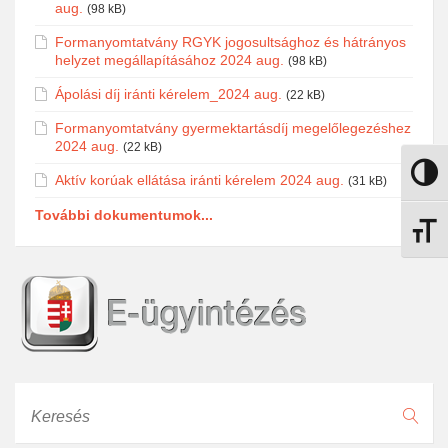
aug.
(98 kB)
Formanyomtatvány RGYK jogosultsághoz és hátrányos
helyzet megállapításához 2024 aug.
(98 kB)
Ápolási díj iránti kérelem_2024 aug.
(22 kB)
Formanyomtatvány gyermektartásdíj megelőlegezéshez
2024 aug.
(22 kB)
Nagy k
Aktív korúak ellátása iránti kérelem 2024 aug.
(31 kB)
További dokumentumok...
Betűmé
Keresés