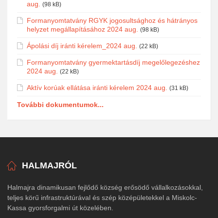
aug.
(98 kB)
Formanyomtatvány RGYK jogosultsághoz és hátrányos
helyzet megállapításához 2024 aug.
(98 kB)
Ápolási díj iránti kérelem_2024 aug.
(22 kB)
Formanyomtatvány gyermektartásdíj megelőlegezéshez
2024 aug.
(22 kB)
Aktív korúak ellátása iránti kérelem 2024 aug.
(31 kB)
További dokumentumok...
HALMAJRÓL
Halmajra dinamikusan fejlődő község erősödő vállalkozásokkal,
teljes körű infrastruktúrával és szép középületekkel a Miskolc-
Kassa gyorsforgalmi út közelében.