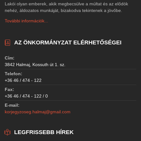
Lakói olyan emberek, akik megbecsülve a múltat és az elődök
nehéz, áldozatos munkáját, bizakodva tekintenek a jövőbe.
További információk...
AZ ÖNKORMÁNYZAT ELÉRHETŐSÉGEI
Cím:
3842 Halmaj, Kossuth út 1. sz.
Telefon:
+36 46 / 474 - 122
Fax:
+36 46 / 474 - 122 / 0
E-mail:
korjegyzoseg.halmaj@gmail.com
LEGFRISSEBB HÍREK