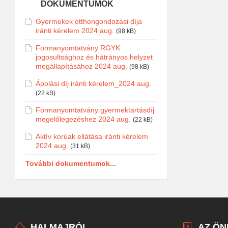
DOKUMENTUMOK
Gyermekek otthongondozási díja
iránti kérelem 2024 aug.
(98 kB)
Formanyomtatvány RGYK
jogosultsághoz és hátrányos helyzet
megállapításához 2024 aug.
(98 kB)
Ápolási díj iránti kérelem_2024 aug.
(22 kB)
Formanyomtatvány gyermektartásdíj
megelőlegezéshez 2024 aug.
(22 kB)
Aktív korúak ellátása iránti kérelem
2024 aug.
(31 kB)
További dokumentumok...
HALMAJRÓL
AZ Ö