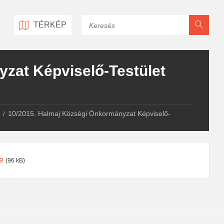
Keresés
TÉRKÉP
zat Képviselő-Testület
10/2015. Halmaj Községi Önkormányzat Képviselő-
e
(96 kB)