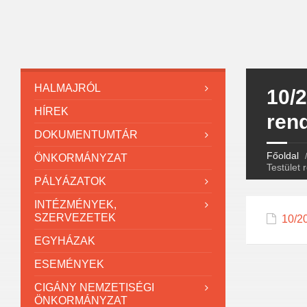
HALMAJRÓL
10/
HÍREK
ren
DOKUMENTUMTÁR
Főoldal
ÖNKORMÁNYZAT
Testület 
PÁLYÁZATOK
INTÉZMÉNYEK,
SZERVEZETEK
10/2
EGYHÁZAK
ESEMÉNYEK
CIGÁNY NEMZETISÉGI
ÖNKORMÁNYZAT