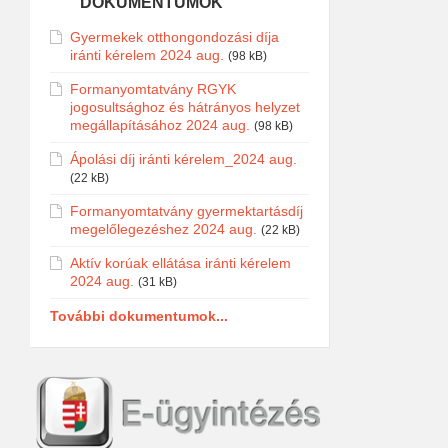
DOKUMENTUMOK
Gyermekek otthongondozási díja
iránti kérelem 2024 aug.
(98 kB)
Formanyomtatvány RGYK
jogosultsághoz és hátrányos helyzet
megállapításához 2024 aug.
(98 kB)
Ápolási díj iránti kérelem_2024 aug.
(22 kB)
Formanyomtatvány gyermektartásdíj
megelőlegezéshez 2024 aug.
(22 kB)
Aktív korúak ellátása iránti kérelem
2024 aug.
(31 kB)
További dokumentumok...