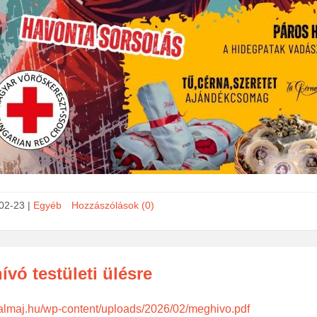
02-23
|
Egyéb
Hozzászólások (0)
vó testületi ülésre
halmaj.hu/wp-content/uploads/2026/02/meghivo.pdf