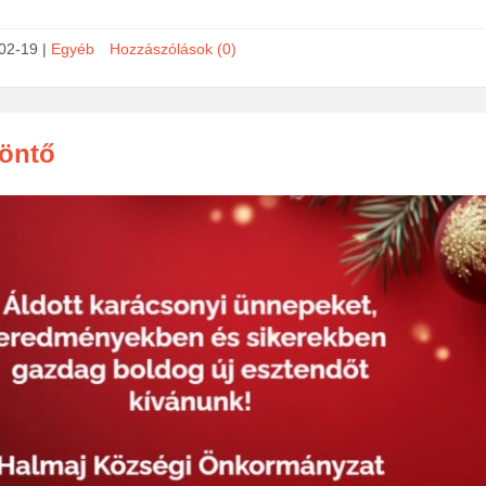
02-19
|
Egyéb
Hozzászólások (0)
öntő