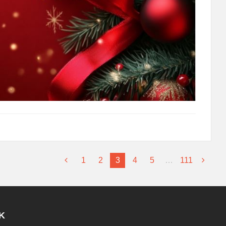
1
2
3
4
5
…
111
K