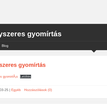
yszeres gyomírtás
Blog
szeres gyomírtás
s gyomirtÃ¡s
Letöltés
03-25
|
Egyéb
Hozzászólások (0)