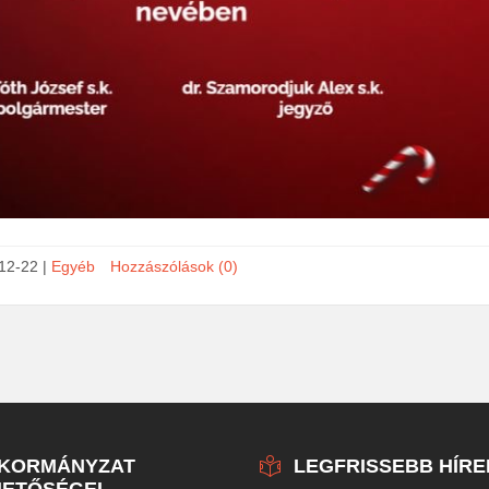
12-22
|
Egyéb
Hozzászólások (0)
NKORMÁNYZAT
LEGFRISSEBB HÍRE