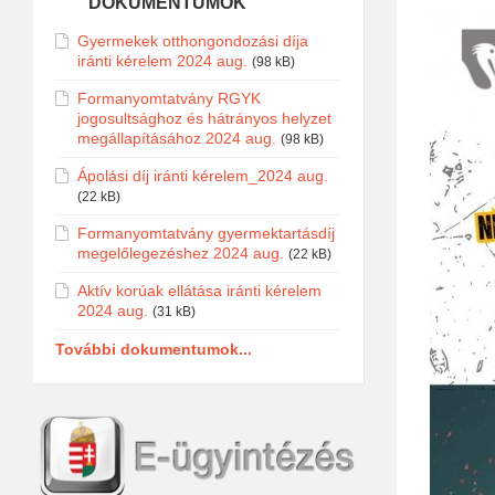
DOKUMENTUMOK
Gyermekek otthongondozási díja
iránti kérelem 2024 aug.
(98 kB)
Formanyomtatvány RGYK
jogosultsághoz és hátrányos helyzet
megállapításához 2024 aug.
(98 kB)
Ápolási díj iránti kérelem_2024 aug.
(22 kB)
Formanyomtatvány gyermektartásdíj
megelőlegezéshez 2024 aug.
(22 kB)
Aktív korúak ellátása iránti kérelem
2024 aug.
(31 kB)
További dokumentumok...