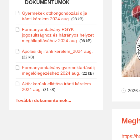
DOKUMENTUMOK
Gyermekek otthongondozási díja
iránti kérelem 2024 aug.
(98 kB)
Formanyomtatvány RGYK
jogosultsághoz és hátrányos helyzet
megállapításához 2024 aug.
(98 kB)
Ápolási díj iránti kérelem_2024 aug.
(22 kB)
Formanyomtatvány gyermektartásdíj
megelőlegezéshez 2024 aug.
(22 kB)
Aktív korúak ellátása iránti kérelem
2024 aug.
(31 kB)
2026-
További dokumentumok...
Meghí
https://