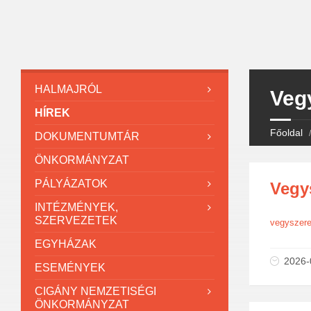
HALMAJRÓL
Veg
HÍREK
Főoldal
DOKUMENTUMTÁR
ÖNKORMÁNYZAT
PÁLYÁZATOK
Vegy
INTÉZMÉNYEK,
SZERVEZETEK
vegyszere
EGYHÁZAK
2026-
ESEMÉNYEK
CIGÁNY NEMZETISÉGI
ÖNKORMÁNYZAT