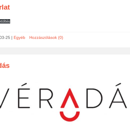
lat
etöltés
03-25
|
Egyéb
Hozzászólások (0)
dás