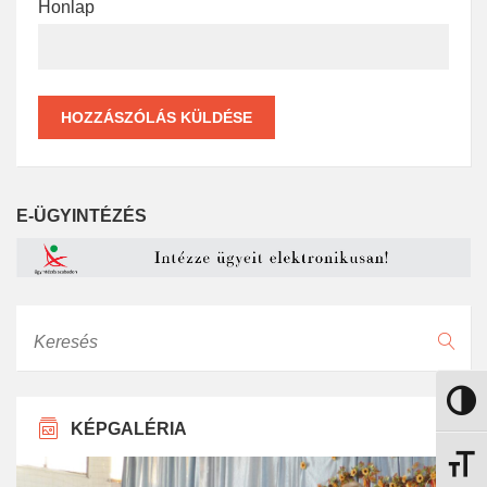
Honlap
E-ÜGYINTÉZÉS
Keresés
Nagy k
KÉPGALÉRIA
Betűmé