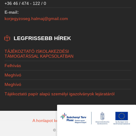
+36 46 / 474 - 122 / 0
E-mail:
korjegyzoseg.halmaj@gmail.com
LEGFRISSEBB HÍREK
TÁJÉKOZTATÓ ISKOLAKEZDÉSI
TÁMOGATÁSSAL KAPCSOLATBAN
Felhívás
Meghívó
Meghívó
Tájékoztató papír alapú személyi igazolványok lejáratáról
A honlapot készítette: Jacobi Marketing
© 2026 Halmaj.hu