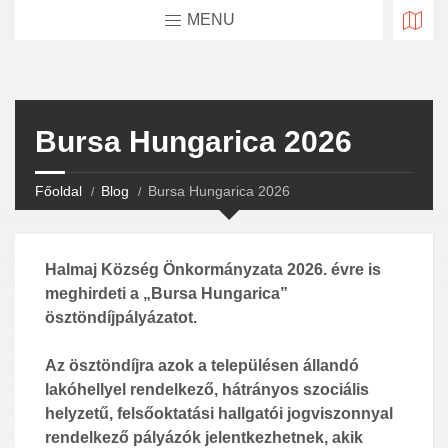
MENU
Bursa Hungarica 2026
Főoldal
Blog
Bursa Hungarica 2026
Halmaj
Község Önkormányzata 20
2
6
. évre is
meghirdeti a „Bursa Hungarica”
ösztöndíjpályázatot.
Az ösztöndíjra azok a településen állandó
lakóhellyel rendelkező, hátrányos szociális
helyzetű, felsőoktatási hallgatói jogviszonnyal
rendelkező pályázók jelentk
ezhetnek, akik