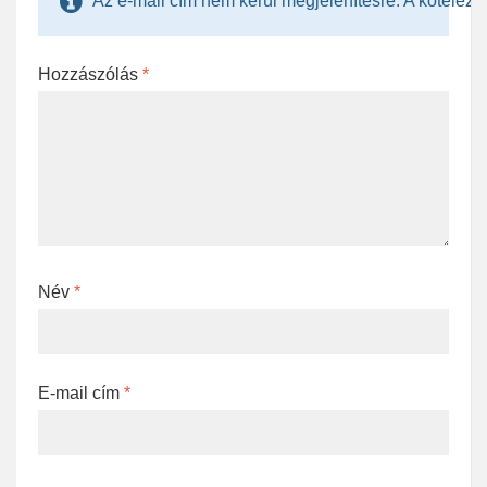
Az e-mail cím nem kerül megjelenítésre. A kötelezően
Hozzászólás
*
Név
*
E-mail cím
*