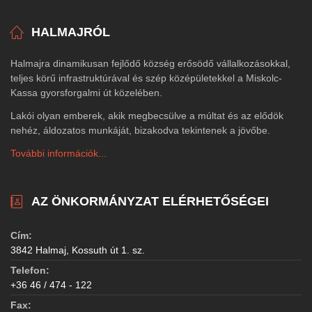
HALMAJRÓL
Halmajra dinamikusan fejlődő község erősödő vállalkozásokkal,
teljes körű infrastruktúrával és szép középületekkel a Miskolc-
Kassa gyorsforgalmi út közelében.
Lakói olyan emberek, akik megbecsülve a múltat és az elődök
nehéz, áldozatos munkáját, bizakodva tekintenek a jövőbe.
További információk...
AZ ÖNKORMÁNYZAT ELÉRHETŐSÉGEI
Cím:
3842 Halmaj, Kossuth út 1. sz.
Telefon:
+36 46 / 474 - 122
Fax: