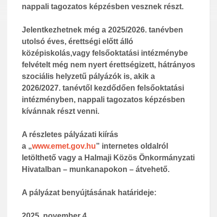
nappali tagozatos képzésben vesznek részt.
Jelentkezhetnek még a 20
2
5
/20
2
6
. tanévben
utolsó éves, érettségi előtt álló
középiskolás,
vagy
felsőoktatási intézménybe
felvételt még nem nyert
érettségizett, hátrányos
szociális helyzetű
pályázó
k is, akik a
20
2
6
/20
2
7
. tanévtől kezdődően felsőoktatási
intézményben, nappali tagozatos képzésben
kívánnak részt venni.
A részletes pályázati kiírás
a
„
www.emet.gov.hu
” internetes oldalról
letölthető vagy
a
Halmaji Közös Önkormányzati
Hivatalban
–
munkanapokon
–
átvehető.
A pályázat benyújtásának határideje:
20
2
5
.
nove
mber
4
.