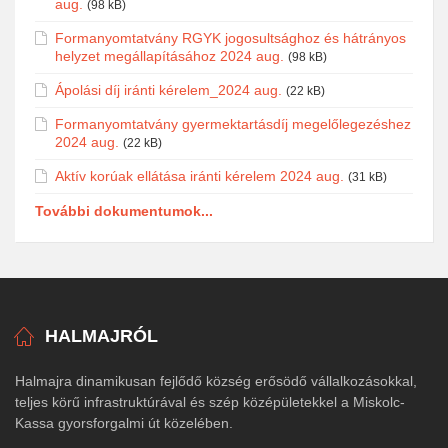
aug.
(98 kB)
Formanyomtatvány RGYK jogosultsághoz és hátrányos
helyzet megállapításához 2024 aug.
(98 kB)
Ápolási díj iránti kérelem_2024 aug.
(22 kB)
Formanyomtatvány gyermektartásdíj megelőlegezéshez
2024 aug.
(22 kB)
Aktív korúak ellátása iránti kérelem 2024 aug.
(31 kB)
További dokumentumok...
HALMAJRÓL
Halmajra dinamikusan fejlődő község erősödő vállalkozásokkal,
teljes körű infrastruktúrával és szép középületekkel a Miskolc-
Kassa gyorsforgalmi út közelében.