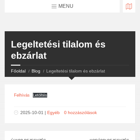
MENU
Legeltetési tilalom és
ebzárlat
Főoldal
Blog
Legeltetési tilalom és ebzárlat
Felhívás
Letöltés
2025-10-01 |
Egyéb
0 hozzászólások