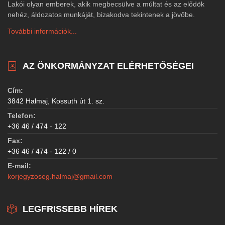
Lakói olyan emberek, akik megbecsülve a múltat és az elődök
nehéz, áldozatos munkáját, bizakodva tekintenek a jövőbe.
További információk...
AZ ÖNKORMÁNYZAT ELÉRHETŐSÉGEI
Cím:
3842 Halmaj, Kossuth út 1. sz.
Telefon:
+36 46 / 474 - 122
Fax:
+36 46 / 474 - 122 / 0
E-mail:
korjegyzoseg.halmaj@gmail.com
LEGFRISSEBB HÍREK