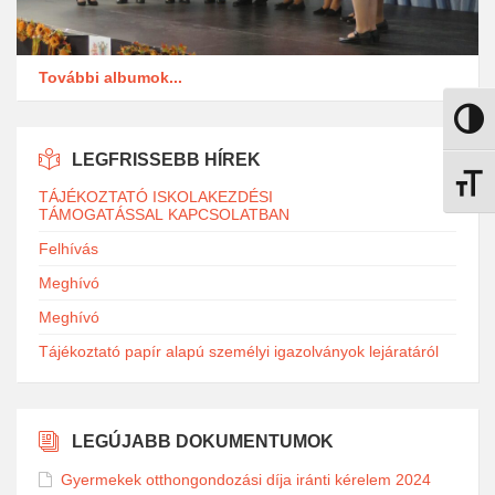
További albumok...
Nagy k
LEGFRISSEBB HÍREK
Betűmé
TÁJÉKOZTATÓ ISKOLAKEZDÉSI
TÁMOGATÁSSAL KAPCSOLATBAN
Felhívás
Meghívó
Meghívó
Tájékoztató papír alapú személyi igazolványok lejáratáról
LEGÚJABB DOKUMENTUMOK
Gyermekek otthongondozási díja iránti kérelem 2024