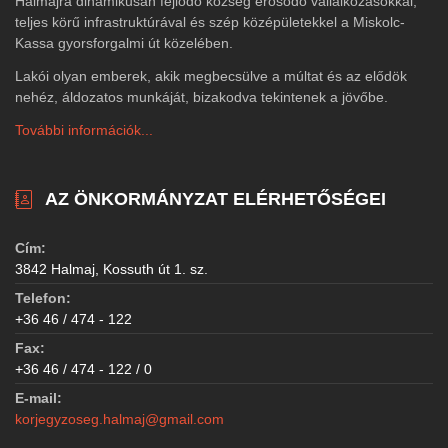
Halmajra dinamikusan fejlődő község erősödő vállalkozásokkal,
teljes körű infrastruktúrával és szép középületekkel a Miskolc-
Kassa gyorsforgalmi út közelében.
Lakói olyan emberek, akik megbecsülve a múltat és az elődök
nehéz, áldozatos munkáját, bizakodva tekintenek a jövőbe.
További információk...
AZ ÖNKORMÁNYZAT ELÉRHETŐSÉGEI
Cím:
3842 Halmaj, Kossuth út 1. sz.
Telefon:
+36 46 / 474 - 122
Fax:
+36 46 / 474 - 122 / 0
E-mail:
korjegyzoseg.halmaj@gmail.com