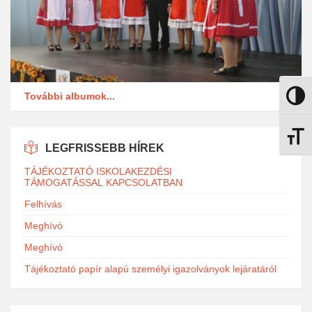
További albumok...
Nagy k
Betűmé
LEGFRISSEBB HÍREK
TÁJÉKOZTATÓ ISKOLAKEZDÉSI
TÁMOGATÁSSAL KAPCSOLATBAN
Felhívás
Meghívó
Meghívó
Tájékoztató papír alapú személyi igazolványok lejáratáról