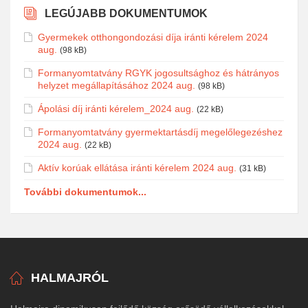
LEGÚJABB DOKUMENTUMOK
Gyermekek otthongondozási díja iránti kérelem 2024
aug.
(98 kB)
Formanyomtatvány RGYK jogosultsághoz és hátrányos
helyzet megállapításához 2024 aug.
(98 kB)
Ápolási díj iránti kérelem_2024 aug.
(22 kB)
Formanyomtatvány gyermektartásdíj megelőlegezéshez
2024 aug.
(22 kB)
Aktív korúak ellátása iránti kérelem 2024 aug.
(31 kB)
További dokumentumok...
HALMAJRÓL