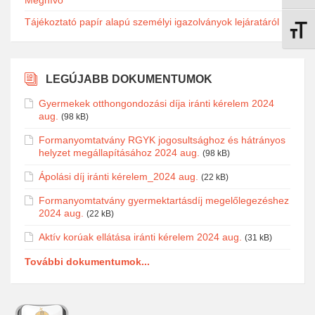
Meghívó
Tájékoztató papír alapú személyi igazolványok lejáratáról
Betűmé
LEGÚJABB DOKUMENTUMOK
Gyermekek otthongondozási díja iránti kérelem 2024
aug.
(98 kB)
Formanyomtatvány RGYK jogosultsághoz és hátrányos
helyzet megállapításához 2024 aug.
(98 kB)
Ápolási díj iránti kérelem_2024 aug.
(22 kB)
Formanyomtatvány gyermektartásdíj megelőlegezéshez
2024 aug.
(22 kB)
Aktív korúak ellátása iránti kérelem 2024 aug.
(31 kB)
További dokumentumok...