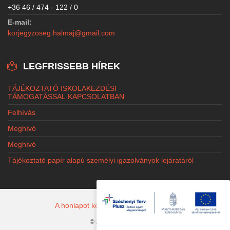
+36 46 / 474 - 122 / 0
E-mail:
korjegyzoseg.halmaj@gmail.com
LEGFRISSEBB HÍREK
TÁJÉKOZTATÓ ISKOLAKEZDÉSI
TÁMOGATÁSSAL KAPCSOLATBAN
Felhívás
Meghívó
Meghívó
Tájékoztató papír alapú személyi igazolványok lejáratáról
A honlapot készítette: Jacobi Marketing
© 2026 Halmaj.hu