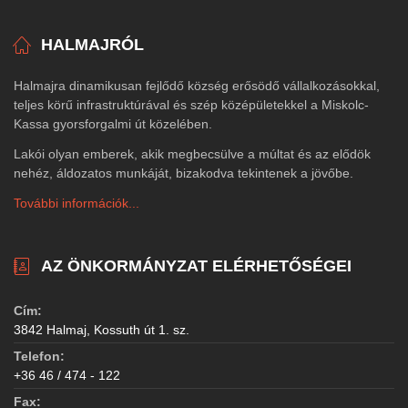
HALMAJRÓL
Halmajra dinamikusan fejlődő község erősödő vállalkozásokkal,
teljes körű infrastruktúrával és szép középületekkel a Miskolc-
Kassa gyorsforgalmi út közelében.
Lakói olyan emberek, akik megbecsülve a múltat és az elődök
nehéz, áldozatos munkáját, bizakodva tekintenek a jövőbe.
További információk...
AZ ÖNKORMÁNYZAT ELÉRHETŐSÉGEI
Cím:
3842 Halmaj, Kossuth út 1. sz.
Telefon:
+36 46 / 474 - 122
Fax: