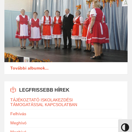
További albumok...
LEGFRISSEBB HÍREK
TÁJÉKOZTATÓ ISKOLAKEZDÉSI
TÁMOGATÁSSAL KAPCSOLATBAN
Felhívás
Meghívó
Nagy k