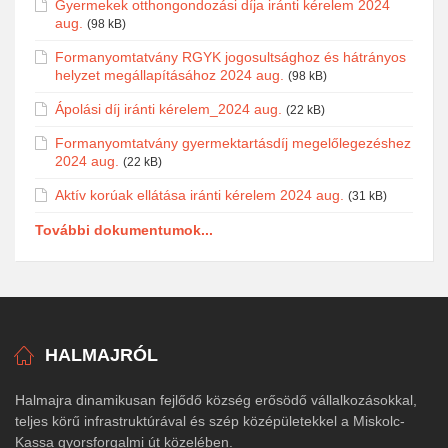
Gyermekek otthongondozási díja iránti kérelem 2024
aug.
(98 kB)
Formanyomtatvány RGYK jogosultsághoz és hátrányos
helyzet megállapításához 2024 aug.
(98 kB)
Ápolási díj iránti kérelem_2024 aug.
(22 kB)
Formanyomtatvány gyermektartásdíj megelőlegezéshez
2024 aug.
(22 kB)
Aktív korúak ellátása iránti kérelem 2024 aug.
(31 kB)
További dokumentumok...
HALMAJRÓL
Halmajra dinamikusan fejlődő község erősödő vállalkozásokkal,
teljes körű infrastruktúrával és szép középületekkel a Miskolc-
Kassa gyorsforgalmi út közelében.