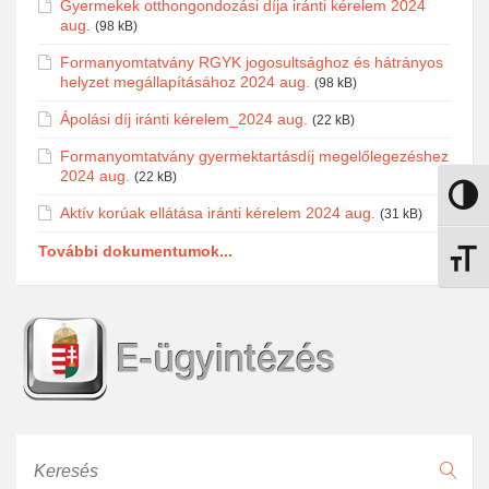
Gyermekek otthongondozási díja iránti kérelem 2024
aug.
(98 kB)
Formanyomtatvány RGYK jogosultsághoz és hátrányos
helyzet megállapításához 2024 aug.
(98 kB)
Ápolási díj iránti kérelem_2024 aug.
(22 kB)
Formanyomtatvány gyermektartásdíj megelőlegezéshez
2024 aug.
(22 kB)
Nagy k
Aktív korúak ellátása iránti kérelem 2024 aug.
(31 kB)
További dokumentumok...
Betűmé
Keresés