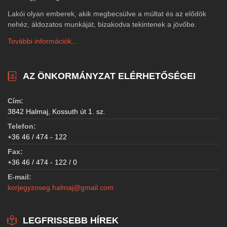
Lakói olyan emberek, akik megbecsülve a múltat és az elődök
nehéz, áldozatos munkáját, bizakodva tekintenek a jövőbe.
További információk...
AZ ÖNKORMÁNYZAT ELÉRHETŐSÉGEI
Cím:
3842 Halmaj, Kossuth út 1. sz.
Telefon:
+36 46 / 474 - 122
Fax:
+36 46 / 474 - 122 / 0
E-mail:
korjegyzoseg.halmaj@gmail.com
LEGFRISSEBB HÍREK