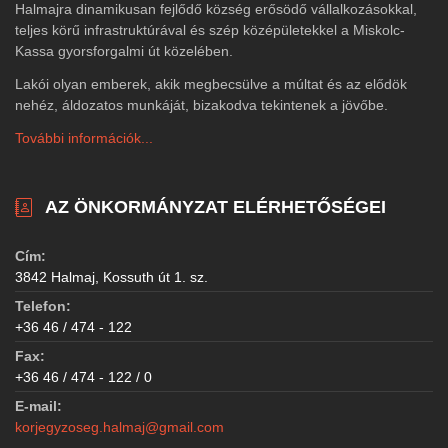
Halmajra dinamikusan fejlődő község erősödő vállalkozásokkal,
teljes körű infrastruktúrával és szép középületekkel a Miskolc-
Kassa gyorsforgalmi út közelében.
Lakói olyan emberek, akik megbecsülve a múltat és az elődök
nehéz, áldozatos munkáját, bizakodva tekintenek a jövőbe.
További információk...
AZ ÖNKORMÁNYZAT ELÉRHETŐSÉGEI
Cím:
3842 Halmaj, Kossuth út 1. sz.
Telefon:
+36 46 / 474 - 122
Fax:
+36 46 / 474 - 122 / 0
E-mail:
korjegyzoseg.halmaj@gmail.com