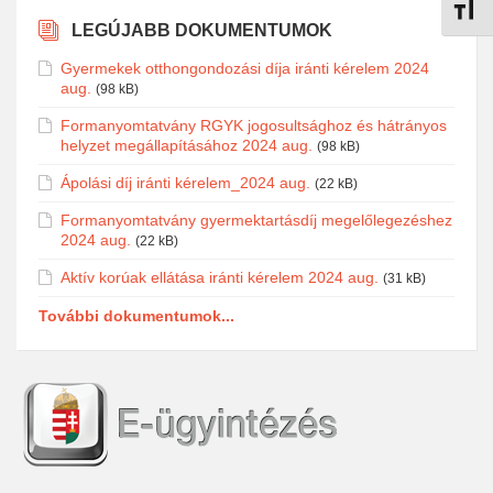
Betűmé
LEGÚJABB DOKUMENTUMOK
Gyermekek otthongondozási díja iránti kérelem 2024
aug.
(98 kB)
Formanyomtatvány RGYK jogosultsághoz és hátrányos
helyzet megállapításához 2024 aug.
(98 kB)
Ápolási díj iránti kérelem_2024 aug.
(22 kB)
Formanyomtatvány gyermektartásdíj megelőlegezéshez
2024 aug.
(22 kB)
Aktív korúak ellátása iránti kérelem 2024 aug.
(31 kB)
További dokumentumok...