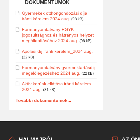
DOKUMENTUMOK
Gyermekek otthongondozási díja
iránti kérelem 2024 aug.
(98 kB)
Formanyomtatvány RGYK
jogosultsághoz és hátrányos helyzet
megállapításához 2024 aug.
(98 kB)
Ápolási díj iránti kérelem_2024 aug.
(22 kB)
Formanyomtatvány gyermektartásdíj
megelőlegezéshez 2024 aug.
(22 kB)
Aktív korúak ellátása iránti kérelem
2024 aug.
(31 kB)
További dokumentumok...
HALMAJRÓL
AZ Ö