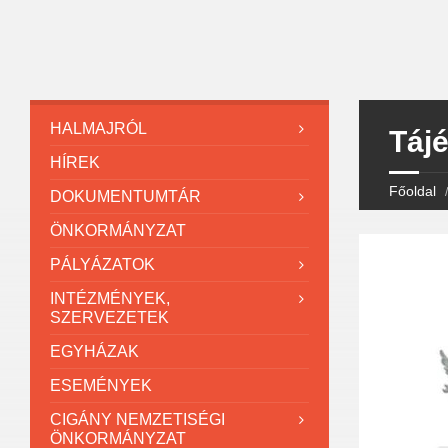
HALMAJRÓL
Táj
HÍREK
Főoldal
DOKUMENTUMTÁR
ÖNKORMÁNYZAT
PÁLYÁZATOK
INTÉZMÉNYEK,
SZERVEZETEK
EGYHÁZAK
ESEMÉNYEK
CIGÁNY NEMZETISÉGI
ÖNKORMÁNYZAT