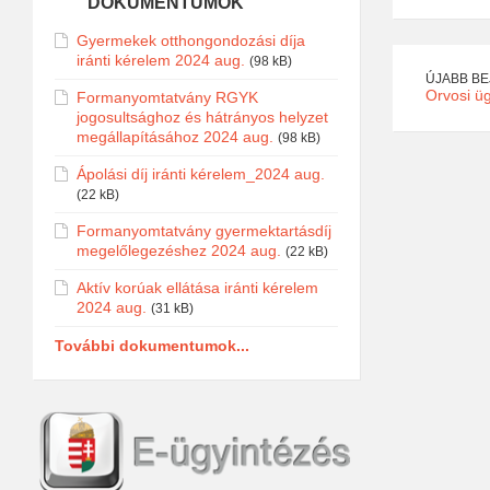
DOKUMENTUMOK
Gyermekek otthongondozási díja
iránti kérelem 2024 aug.
(98 kB)
ÚJABB B
Orvosi üg
Formanyomtatvány RGYK
jogosultsághoz és hátrányos helyzet
megállapításához 2024 aug.
(98 kB)
Ápolási díj iránti kérelem_2024 aug.
(22 kB)
Formanyomtatvány gyermektartásdíj
megelőlegezéshez 2024 aug.
(22 kB)
Aktív korúak ellátása iránti kérelem
2024 aug.
(31 kB)
További dokumentumok...