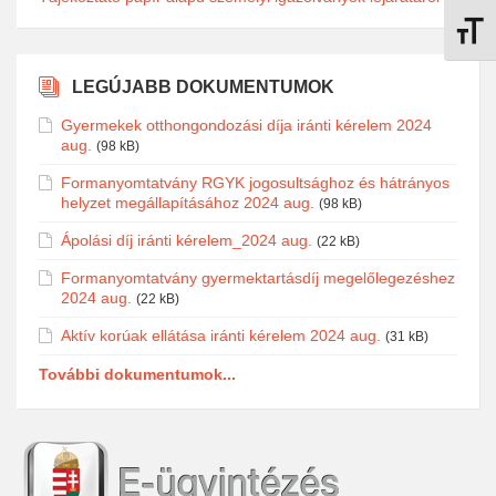
Betűmé
LEGÚJABB DOKUMENTUMOK
Gyermekek otthongondozási díja iránti kérelem 2024
aug.
(98 kB)
Formanyomtatvány RGYK jogosultsághoz és hátrányos
helyzet megállapításához 2024 aug.
(98 kB)
Ápolási díj iránti kérelem_2024 aug.
(22 kB)
Formanyomtatvány gyermektartásdíj megelőlegezéshez
2024 aug.
(22 kB)
Aktív korúak ellátása iránti kérelem 2024 aug.
(31 kB)
További dokumentumok...