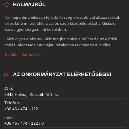
HALMAJRÓL
Halmajra dinamikusan fejlődő község erősödő vállalkozásokkal,
teljes körű infrastruktúrával és szép középületekkel a Miskolc-
Kassa gyorsforgalmi út közelében.
Lakói olyan emberek, akik megbecsülve a múltat és az elődök
nehéz, áldozatos munkáját, bizakodva tekintenek a jövőbe.
További információk...
AZ ÖNKORMÁNYZAT ELÉRHETŐSÉGEI
Cím:
3842 Halmaj, Kossuth út 1. sz.
Telefon:
+36 46 / 474 - 122
Fax:
+36 46 / 474 - 122 / 0