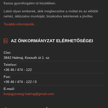
Kassa gyorsforgalmi út közelében.
Lakói olyan emberek, akik megbecsülve a múltat és az elődök
nehéz, áldozatos munkáját, bizakodva tekintenek a jövőbe.
További információk...
AZ ÖNKORMÁNYZAT ELÉRHETŐSÉGEI
Cím:
3842 Halmaj, Kossuth út 1. sz.
Telefon:
+36 46 / 474 - 122
Fax:
+36 46 / 474 - 122 / 0
E-mail:
korjegyzoseg.halmaj@gmail.com