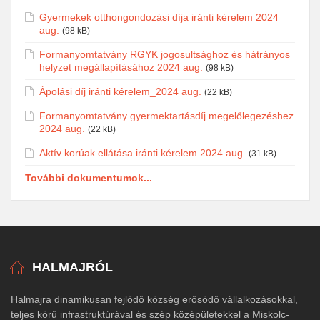
Gyermekek otthongondozási díja iránti kérelem 2024
aug.
(98 kB)
Formanyomtatvány RGYK jogosultsághoz és hátrányos
helyzet megállapításához 2024 aug.
(98 kB)
Ápolási díj iránti kérelem_2024 aug.
(22 kB)
Formanyomtatvány gyermektartásdíj megelőlegezéshez
2024 aug.
(22 kB)
Aktív korúak ellátása iránti kérelem 2024 aug.
(31 kB)
További dokumentumok...
HALMAJRÓL
Halmajra dinamikusan fejlődő község erősödő vállalkozásokkal,
teljes körű infrastruktúrával és szép középületekkel a Miskolc-