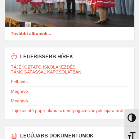
További albumok...
LEGFRISSEBB HÍREK
TÁJÉKOZTATÓ ISKOLAKEZDÉSI
TÁMOGATÁSSAL KAPCSOLATBAN
Felhívás
Meghívó
Meghívó
Tájékoztató papír alapú személyi igazolványok lejáratáról
Nagy k
LEGÚJABB DOKUMENTUMOK
Betűmé