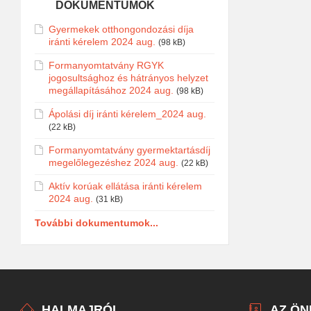
DOKUMENTUMOK
Gyermekek otthongondozási díja
iránti kérelem 2024 aug.
(98 kB)
Formanyomtatvány RGYK
jogosultsághoz és hátrányos helyzet
megállapításához 2024 aug.
(98 kB)
Ápolási díj iránti kérelem_2024 aug.
(22 kB)
Formanyomtatvány gyermektartásdíj
megelőlegezéshez 2024 aug.
(22 kB)
Aktív korúak ellátása iránti kérelem
2024 aug.
(31 kB)
További dokumentumok...
HALMAJRÓL
AZ Ö