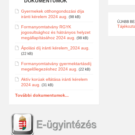
DOKUMENTUMOK
Gyermekek otthongondozási díja
iránti kérelem 2024 aug.
(98 kB)
ÚJABB B
Tájékozt
Formanyomtatvány RGYK
jogosultsághoz és hátrányos helyzet
megállapításához 2024 aug.
(98 kB)
Ápolási díj iránti kérelem_2024 aug.
(22 kB)
Formanyomtatvány gyermektartásdíj
megelőlegezéshez 2024 aug.
(22 kB)
Aktív korúak ellátása iránti kérelem
2024 aug.
(31 kB)
További dokumentumok...