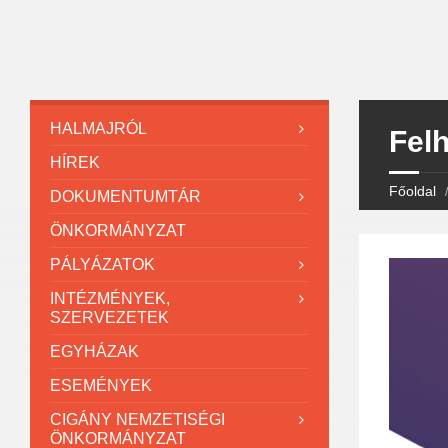
HALMAJRÓL
Fel
HÍREK
Főoldal
DOKUMENTUMTÁR
ÖNKORMÁNYZAT
PÁLYÁZATOK
INTÉZMÉNYEK,
SZERVEZETEK
EGYHÁZAK
ESEMÉNYEK
CIGÁNY NEMZETISÉGI
ÖNKORMÁNYZAT