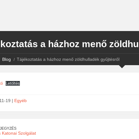
koztatás a házhoz menő zöldhul
Blog
Tájékoztatás a házhoz menő zöldhulladék gyűjtésről
tó
Letöltés
11-19 |
Egyéb
EJEGYZÉS
 Katonai Szolgálat