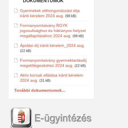
DOKUMENTUMOK
Gyermekek otthongondozási díja
iránti kérelem 2024 aug.
(98 kB)
Formanyomtatvány RGYK
jogosultsághoz és hátrányos helyzet
megállapításához 2024 aug.
(98 kB)
Ápolási díj iránti kérelem_2024 aug.
(22 kB)
Formanyomtatvány gyermektartásdíj
megelőlegezéshez 2024 aug.
(22 kB)
Aktív korúak ellátása iránti kérelem
2024 aug.
(31 kB)
További dokumentumok...