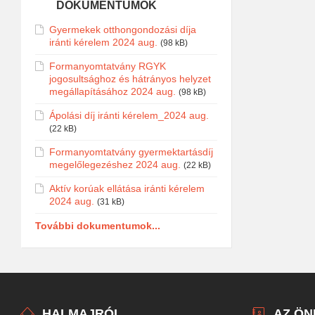
DOKUMENTUMOK
Gyermekek otthongondozási díja
iránti kérelem 2024 aug.
(98 kB)
Formanyomtatvány RGYK
jogosultsághoz és hátrányos helyzet
megállapításához 2024 aug.
(98 kB)
Ápolási díj iránti kérelem_2024 aug.
(22 kB)
Formanyomtatvány gyermektartásdíj
megelőlegezéshez 2024 aug.
(22 kB)
Aktív korúak ellátása iránti kérelem
2024 aug.
(31 kB)
További dokumentumok...
HALMAJRÓL
AZ Ö