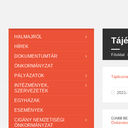
HALMAJRÓL
Tájé
HÍREK
Főoldal
DOKUMENTUMTÁR
ÖNKORMÁNYZAT
PÁLYÁZATOK
Tájékozta
INTÉZMÉNYEK,
SZERVEZETEK
2021-
EGYHÁZAK
ESEMÉNYEK
ÚJABB B
CIGÁNY NEMZETISÉGI
Önkéntes
ÖNKORMÁNYZAT