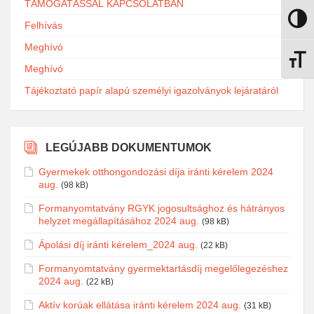
TÁMOGATÁSSAL KAPCSOLATBAN
Nagy k
Felhívás
Meghívó
Betűmé
Meghívó
Tájékoztató papír alapú személyi igazolványok lejáratáról
LEGÚJABB DOKUMENTUMOK
Gyermekek otthongondozási díja iránti kérelem 2024
aug.
(98 kB)
Formanyomtatvány RGYK jogosultsághoz és hátrányos
helyzet megállapításához 2024 aug.
(98 kB)
Ápolási díj iránti kérelem_2024 aug.
(22 kB)
Formanyomtatvány gyermektartásdíj megelőlegezéshez
2024 aug.
(22 kB)
Aktív korúak ellátása iránti kérelem 2024 aug.
(31 kB)