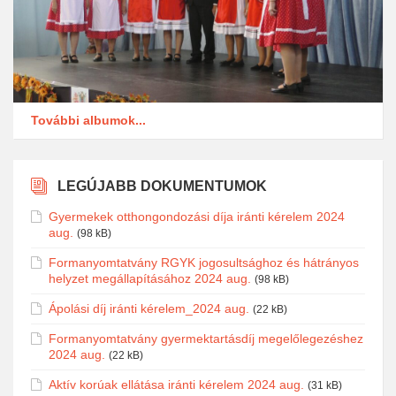
További albumok...
LEGÚJABB DOKUMENTUMOK
Gyermekek otthongondozási díja iránti kérelem 2024
aug.
(98 kB)
Formanyomtatvány RGYK jogosultsághoz és hátrányos
helyzet megállapításához 2024 aug.
(98 kB)
Ápolási díj iránti kérelem_2024 aug.
(22 kB)
Formanyomtatvány gyermektartásdíj megelőlegezéshez
2024 aug.
(22 kB)
Aktív korúak ellátása iránti kérelem 2024 aug.
(31 kB)