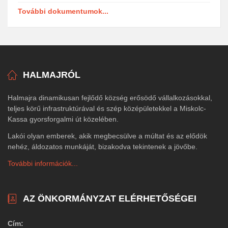
További dokumentumok...
HALMAJRÓL
Halmajra dinamikusan fejlődő község erősödő vállalkozásokkal,
teljes körű infrastruktúrával és szép középületekkel a Miskolc-
Kassa gyorsforgalmi út közelében.
Lakói olyan emberek, akik megbecsülve a múltat és az elődök
nehéz, áldozatos munkáját, bizakodva tekintenek a jövőbe.
További információk...
AZ ÖNKORMÁNYZAT ELÉRHETŐSÉGEI
Cím: