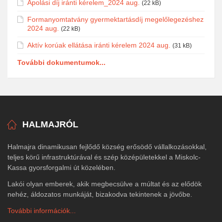
Ápolási díj iránti kérelem_2024 aug.
(22 kB)
Formanyomtatvány gyermektartásdíj megelőlegezéshez
2024 aug.
(22 kB)
Aktív korúak ellátása iránti kérelem 2024 aug.
(31 kB)
További dokumentumok...
HALMAJRÓL
Halmajra dinamikusan fejlődő község erősödő vállalkozásokkal,
teljes körű infrastruktúrával és szép középületekkel a Miskolc-
Kassa gyorsforgalmi út közelében.
Lakói olyan emberek, akik megbecsülve a múltat és az elődök
nehéz, áldozatos munkáját, bizakodva tekintenek a jövőbe.
További információk...