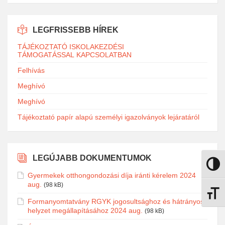
LEGFRISSEBB HÍREK
TÁJÉKOZTATÓ ISKOLAKEZDÉSI
TÁMOGATÁSSAL KAPCSOLATBAN
Felhívás
Meghívó
Meghívó
Tájékoztató papír alapú személyi igazolványok lejáratáról
LEGÚJABB DOKUMENTUMOK
Nagy k
Gyermekek otthongondozási díja iránti kérelem 2024
aug.
(98 kB)
Betűmé
Formanyomtatvány RGYK jogosultsághoz és hátrányos
helyzet megállapításához 2024 aug.
(98 kB)