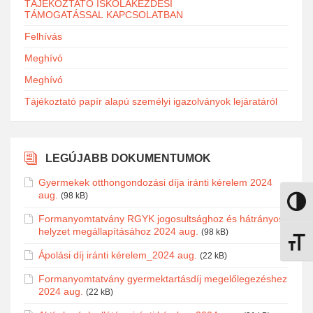
TÁJÉKOZTATÓ ISKOLAKEZDÉSI
TÁMOGATÁSSAL KAPCSOLATBAN
Felhívás
Meghívó
Meghívó
Tájékoztató papír alapú személyi igazolványok lejáratáról
LEGÚJABB DOKUMENTUMOK
Gyermekek otthongondozási díja iránti kérelem 2024
aug.
(98 kB)
Nagy k
Formanyomtatvány RGYK jogosultsághoz és hátrányos
helyzet megállapításához 2024 aug.
(98 kB)
Betűmé
Ápolási díj iránti kérelem_2024 aug.
(22 kB)
Formanyomtatvány gyermektartásdíj megelőlegezéshez
2024 aug.
(22 kB)