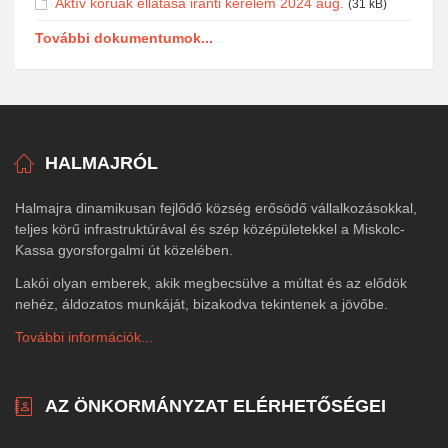
Aktív korúak ellátása iránti kérelem 2024 aug.
(31 kB)
További dokumentumok...
HALMAJRÓL
Halmajra dinamikusan fejlődő község erősödő vállalkozásokkal,
teljes körű infrastruktúrával és szép középületekkel a Miskolc-
Kassa gyorsforgalmi út közelében.
Lakói olyan emberek, akik megbecsülve a múltat és az elődök
nehéz, áldozatos munkáját, bizakodva tekintenek a jövőbe.
További információk...
AZ ÖNKORMÁNYZAT ELÉRHETŐSÉGEI