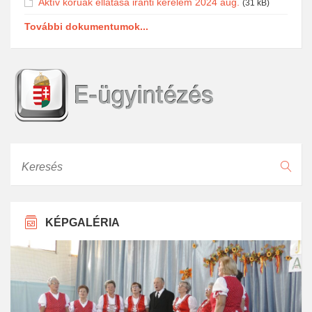
Aktív korúak ellátása iránti kérelem 2024 aug.
(31 kB)
További dokumentumok...
Keresés
KÉPGALÉRIA