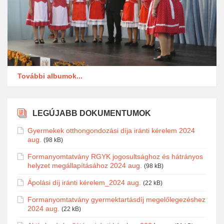
További albumok...
LEGÚJABB DOKUMENTUMOK
Gyermekek otthongondozási díja iránti kérelem 2024
aug.
(98 kB)
Formanyomtatvány RGYK jogosultsághoz és hátrányos
helyzet megállapításához 2024 aug.
(98 kB)
Ápolási díj iránti kérelem_2024 aug.
(22 kB)
Formanyomtatvány gyermektartásdíj megelőlegezéshez
2024 aug.
(22 kB)