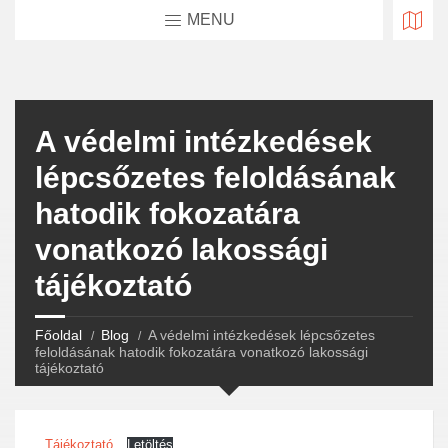
MENU
A védelmi intézkedések
lépcsőzetes feloldásának
hatodik fokozatára
vonatkozó lakossági
tájékoztató
Főoldal
Blog
A védelmi intézkedések lépcsőzetes
feloldásának hatodik fokozatára vonatkozó lakossági
tájékoztató
Tájékoztató
Letöltés