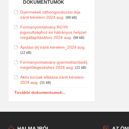
DOKUMENTUMOK
Gyermekek otthongondozási díja
iránti kérelem 2024 aug.
(98 kB)
Formanyomtatvány RGYK
jogosultsághoz és hátrányos helyzet
megállapításához 2024 aug.
(98 kB)
Ápolási díj iránti kérelem_2024 aug.
(22 kB)
Formanyomtatvány gyermektartásdíj
megelőlegezéshez 2024 aug.
(22 kB)
Aktív korúak ellátása iránti kérelem
2024 aug.
(31 kB)
További dokumentumok...
HALMAJRÓL
AZ Ö