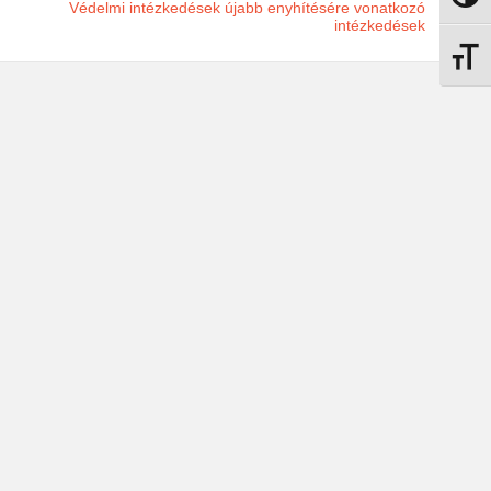
Védelmi intézkedések újabb enyhítésére vonatkozó
intézkedések
Betűmé