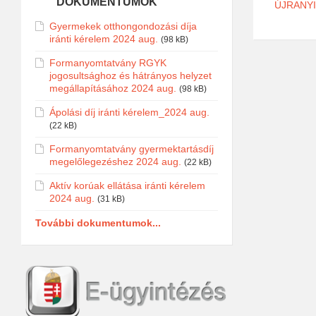
DOKUMENTUMOK
ÚJRANYI
Gyermekek otthongondozási díja
iránti kérelem 2024 aug.
(98 kB)
Formanyomtatvány RGYK
jogosultsághoz és hátrányos helyzet
megállapításához 2024 aug.
(98 kB)
Ápolási díj iránti kérelem_2024 aug.
(22 kB)
Formanyomtatvány gyermektartásdíj
megelőlegezéshez 2024 aug.
(22 kB)
Aktív korúak ellátása iránti kérelem
2024 aug.
(31 kB)
További dokumentumok...