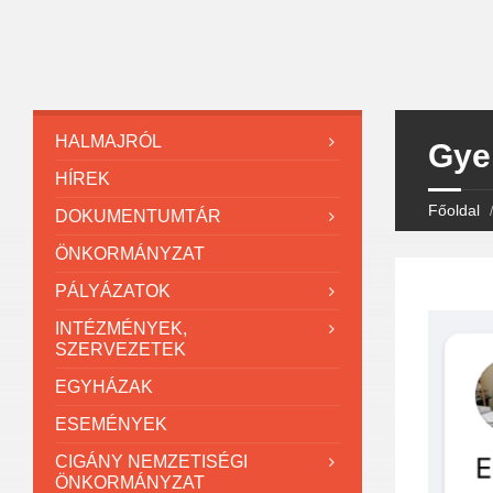
HALMAJRÓL
Gye
HÍREK
Főoldal
DOKUMENTUMTÁR
ÖNKORMÁNYZAT
PÁLYÁZATOK
INTÉZMÉNYEK,
SZERVEZETEK
EGYHÁZAK
ESEMÉNYEK
CIGÁNY NEMZETISÉGI
ÖNKORMÁNYZAT