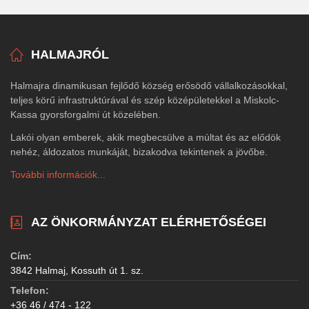
HALMAJRÓL
Halmajra dinamikusan fejlődő község erősödő vállalkozásokkal,
teljes körű infrastruktúrával és szép középületekkel a Miskolc-
Kassa gyorsforgalmi út közelében.
Lakói olyan emberek, akik megbecsülve a múltat és az elődök
nehéz, áldozatos munkáját, bizakodva tekintenek a jövőbe.
További információk...
AZ ÖNKORMÁNYZAT ELÉRHETŐSÉGEI
Cím:
3842 Halmaj, Kossuth út 1. sz.
Telefon:
+36 46 / 474 - 122