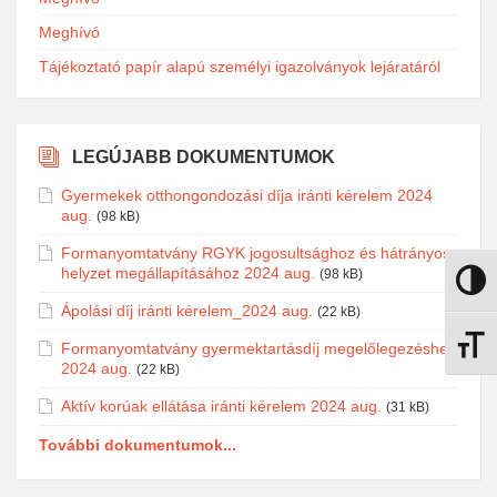
Meghívó
Tájékoztató papír alapú személyi igazolványok lejáratáról
LEGÚJABB DOKUMENTUMOK
Gyermekek otthongondozási díja iránti kérelem 2024
aug.
(98 kB)
Formanyomtatvány RGYK jogosultsághoz és hátrányos
helyzet megállapításához 2024 aug.
(98 kB)
Nagy k
Ápolási díj iránti kérelem_2024 aug.
(22 kB)
Betűmé
Formanyomtatvány gyermektartásdíj megelőlegezéshez
2024 aug.
(22 kB)
Aktív korúak ellátása iránti kérelem 2024 aug.
(31 kB)
További dokumentumok...