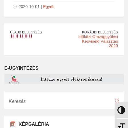
2020-10-01 |
Egyéb
ÚJABB BEJEGYZÉS
KORÁBBI BEJEGYZÉS
Időközi Országgyűlési
Képviselő Választás
2020
E-ÜGYINTÉZÉS
Keresés
Nagy k
KÉPGALÉRIA
Betűmé