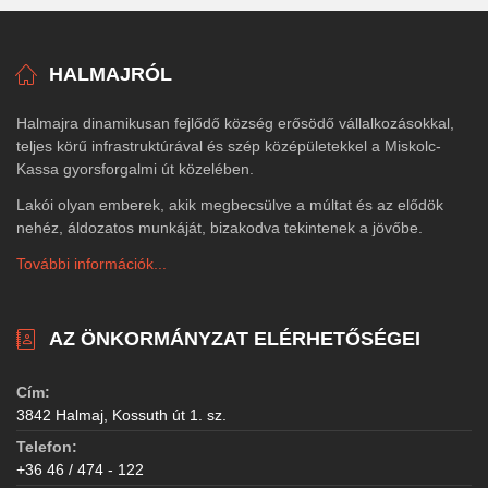
HALMAJRÓL
Halmajra dinamikusan fejlődő község erősödő vállalkozásokkal,
teljes körű infrastruktúrával és szép középületekkel a Miskolc-
Kassa gyorsforgalmi út közelében.
Lakói olyan emberek, akik megbecsülve a múltat és az elődök
nehéz, áldozatos munkáját, bizakodva tekintenek a jövőbe.
További információk...
AZ ÖNKORMÁNYZAT ELÉRHETŐSÉGEI
Cím:
3842 Halmaj, Kossuth út 1. sz.
Telefon:
+36 46 / 474 - 122