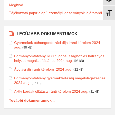
Meghívó
Tájékoztató papír alapú személyi igazolványok lejáratáról
Betűmé
LEGÚJABB DOKUMENTUMOK
Gyermekek otthongondozási díja iránti kérelem 2024
aug.
(98 kB)
Formanyomtatvány RGYK jogosultsághoz és hátrányos
helyzet megállapításához 2024 aug.
(98 kB)
Ápolási díj iránti kérelem_2024 aug.
(22 kB)
Formanyomtatvány gyermektartásdíj megelőlegezéshez
2024 aug.
(22 kB)
Aktív korúak ellátása iránti kérelem 2024 aug.
(31 kB)
További dokumentumok...