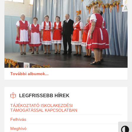
További albumok...
LEGFRISSEBB HÍREK
TÁJÉKOZTATÓ ISKOLAKEZDÉSI
TÁMOGATÁSSAL KAPCSOLATBAN
Felhívás
Meghívó
Nagy k