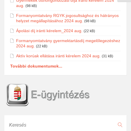
Gyermekek otthongondozási díja iránti kérelem 2024
aug.
(98 kB)
Formanyomtatvány RGYK jogosultsághoz és hátrányos
helyzet megállapításához 2024 aug.
(98 kB)
Ápolási díj iránti kérelem_2024 aug.
(22 kB)
Formanyomtatvány gyermektartásdíj megelőlegezéshez
2024 aug.
(22 kB)
Aktív korúak ellátása iránti kérelem 2024 aug.
(31 kB)
További dokumentumok...
Keresés