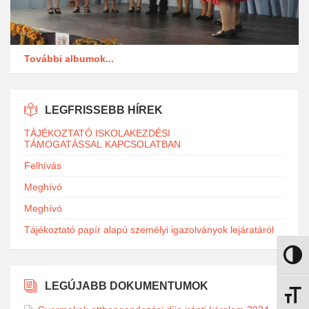
További albumok...
LEGFRISSEBB HÍREK
TÁJÉKOZTATÓ ISKOLAKEZDÉSI
TÁMOGATÁSSAL KAPCSOLATBAN
Felhívás
Meghívó
Meghívó
Tájékoztató papír alapú személyi igazolványok lejáratáról
Nagy k
LEGÚJABB DOKUMENTUMOK
Betűmé