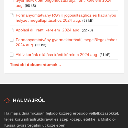
Gyermekek otthongondozási díja iránti kérelem 2024
aug.
(98 kB)
Formanyomtatvány RGYK jogosultsághoz és hátrányos
helyzet megállapításához 2024 aug.
(98 kB)
Ápolási díj iránti kérelem_2024 aug.
(22 kB)
Formanyomtatvány gyermektartásdíj megelőlegezéshez
2024 aug.
(22 kB)
Aktív korúak ellátása iránti kérelem 2024 aug.
(31 kB)
További dokumentumok...
HALMAJRÓL
Halmajra dinamikusan fejlődő község erősödő vállalkozásokkal,
teljes körű infrastruktúrával és szép középületekkel a Miskolc-
Kassa gyorsforgalmi út közelében.