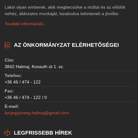
Lakói olyan emberek, akik megbecsülve a múltat és az elődök
nehéz, áldozatos munkáját, bizakodva tekintenek a jövőbe.
További információk...
AZ ÖNKORMÁNYZAT ELÉRHETŐSÉGEI
Cím:
3842 Halmaj, Kossuth út 1. sz.
Telefon:
+36 46 / 474 - 122
Fax:
+36 46 / 474 - 122 / 0
E-mail:
korjegyzoseg.halmaj@gmail.com
LEGFRISSEBB HÍREK