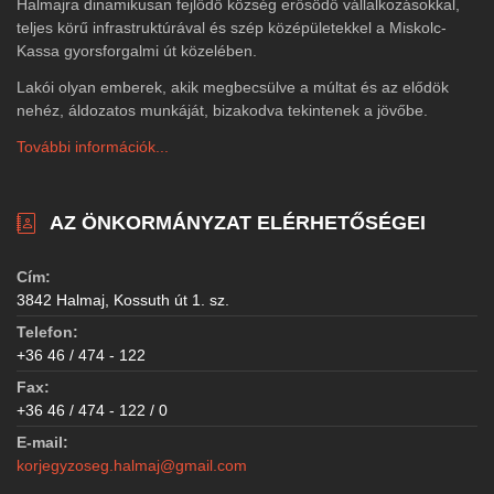
Halmajra dinamikusan fejlődő község erősödő vállalkozásokkal,
teljes körű infrastruktúrával és szép középületekkel a Miskolc-
Kassa gyorsforgalmi út közelében.
Lakói olyan emberek, akik megbecsülve a múltat és az elődök
nehéz, áldozatos munkáját, bizakodva tekintenek a jövőbe.
További információk...
AZ ÖNKORMÁNYZAT ELÉRHETŐSÉGEI
Cím:
3842 Halmaj, Kossuth út 1. sz.
Telefon:
+36 46 / 474 - 122
Fax:
+36 46 / 474 - 122 / 0
E-mail:
korjegyzoseg.halmaj@gmail.com