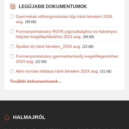
LEGÚJABB DOKUMENTUMOK
Gyermekek otthongondozási díja iránti kérelem 2024
aug.
(98 kB)
Formanyomtatvány RGYK jogosultsághoz és hátrányos
helyzet megállapításához 2024 aug.
(98 kB)
Ápolási díj iránti kérelem_2024 aug.
(22 kB)
Formanyomtatvány gyermektartásdíj megelőlegezéshez
2024 aug.
(22 kB)
Aktív korúak ellátása iránti kérelem 2024 aug.
(31 kB)
További dokumentumok...
HALMAJRÓL