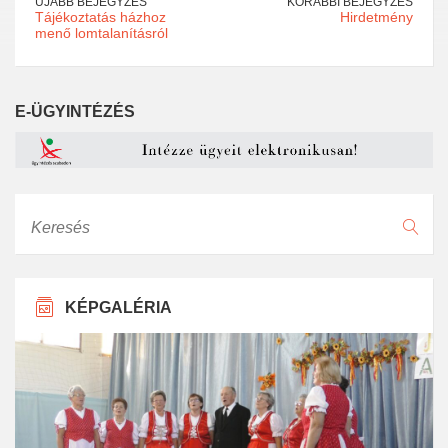
ÚJABB BEJEGYZÉS
KORÁBBI BEJEGYZÉS
Tájékoztatás házhoz
Hirdetmény
menő lomtalanításról
E-ÜGYINTÉZÉS
Keresés
KÉPGALÉRIA