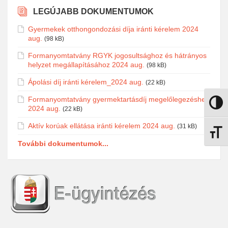
LEGÚJABB DOKUMENTUMOK
Gyermekek otthongondozási díja iránti kérelem 2024
aug.
(98 kB)
Formanyomtatvány RGYK jogosultsághoz és hátrányos
helyzet megállapításához 2024 aug.
(98 kB)
Ápolási díj iránti kérelem_2024 aug.
(22 kB)
Formanyomtatvány gyermektartásdíj megelőlegezéshez
Nagy k
2024 aug.
(22 kB)
Aktív korúak ellátása iránti kérelem 2024 aug.
(31 kB)
Betűmé
További dokumentumok...